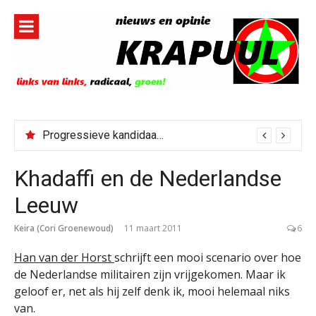
Naar
de
inhoud
springen
Progressieve kandidaat El-Sayed senaatskandidaat Michigan
Khadaffi en de Nederlandse
Leeuw
Keira (Cori Groenewoud)
11 maart 2011
6
Han van der Horst
schrijft een mooi scenario over hoe
de Nederlandse militairen zijn vrijgekomen. Maar ik
geloof er, net als hij zelf denk ik, mooi helemaal niks
van.