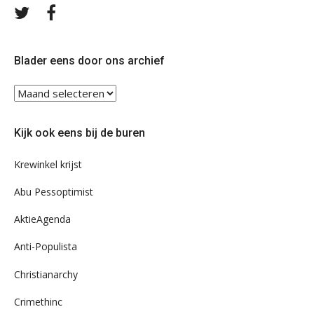
Volg
Volg
ons
ons
op
op
Twitter
Facebook
Blader eens door ons archief
Blader
eens
door
Kijk ook eens bij de buren
ons
archief
Krewinkel krijst
Abu Pessoptimist
AktieAgenda
Anti-Populista
Christianarchy
Crimethinc