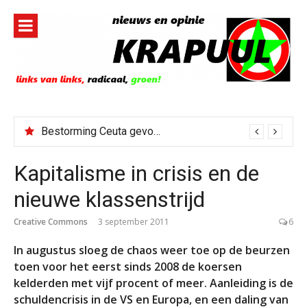
Naar
de
inhoud
springen
Bestorming Ceuta gevolg van op sociale media verspreide hoax?
Kapitalisme in crisis en de
nieuwe klassenstrijd
Creative Commons
3 september 2011
6
In augustus sloeg de chaos weer toe op de beurzen
toen voor het eerst sinds 2008 de koersen
kelderden met vijf procent of meer. Aanleiding is de
schuldencrisis in de VS en Europa, en een daling van