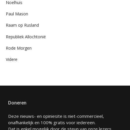
Noelhuis
Paul Mason
Raam op Rusland
Republiek Allochtonië
Rode Morgen
Videre
Doneren
Deze nieuws- en opiniesite is niet-commercieel,
onafhankelijk en 100% gratis voor iedereen.
Dat is enkel mogelijk door de steun van onze lezers.