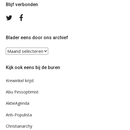
Blijf verbonden
Volg
Volg
ons
ons
op
op
Twitter
Facebook
Blader eens door ons archief
Blader
eens
door
Kijk ook eens bij de buren
ons
archief
Krewinkel krijst
Abu Pessoptimist
AktieAgenda
Anti-Populista
Christianarchy