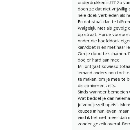
onderdrukken is??? Zo va
doen ze dat niet vrijwill
hele doek verbieden als h
En dat staat dan te blêren
Walgelijk. Met als gevolg
op straat. Harde vooroor
onder die hoofddoek eigenl
kan/doet in en met haar l
Om je dood te schamen. Do
doe er hard aan mee.
Mij ontgaat sowieso tota
iemand anders nou toch e
te maken, om je mee te 
discrimineren zelfs.
Sinds wanneer bemoeien 
Wat bedoel je dan helemaal
je voor jezelf opeist. Me
keuzes in hun leven, maar 
vind ik het niet meer dan 
zonder gezeik overal. Bem