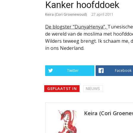
Kanker hoofddoek
Keira (Cori Groenewoud)
27 april 2011
De blogster “DunyaHenya”,
Tunesische 
de wereld van de moslima met hoofddoek
Wilders teweeg brengt. Ik schaam me, 
in ons Nederland.
Twitter
Facebook
GEPLAATST IN
NIEUWS
Keira (Cori Groen