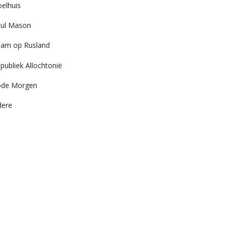
elhuis
ul Mason
am op Rusland
publiek Allochtonië
ode Morgen
dere