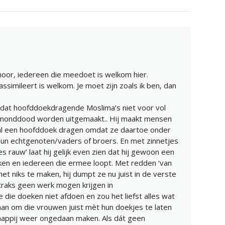
hoor, iedereen die meedoet is welkom hier.
assimileert is welkom. Je moet zijn zoals ik ben, dan
r dat hoofddoekdragende Moslima’s niet voor vol
 monddood worden uitgemaakt.. Hij maakt mensen
aal een hoofddoek dragen omdat ze daartoe onder
un echtgenoten/vaders of broers. En met zinnetjes
jes rauw’ laat hij gelijk even zien dat hij gewoon een
ken en iedereen die ermee loopt. Met redden ‘van
et niks te maken, hij dumpt ze nu juist in de verste
traks geen werk mogen krijgen in
die doeken niet afdoen en zou het liefst alles wat
daan om die vrouwen juist mèt hun doekjes te laten
chappij weer ongedaan maken. Als dát geen