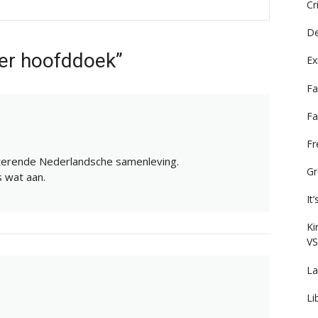
Cr
De
er hoofddoek”
Ex
Fa
Fa
F
hufterende Nederlandsche samenleving.
Gr
 wat aan.
It
Ki
VS
La
Li