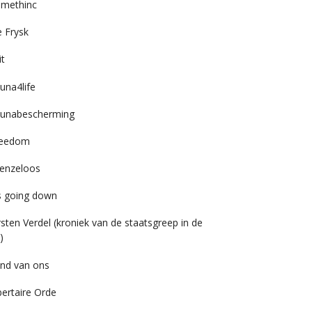
imethinc
 Frysk
it
una4life
unabescherming
reedom
enzeloos
’s going down
rsten Verdel (kroniek van de staatsgreep in de
)
nd van ons
bertaire Orde