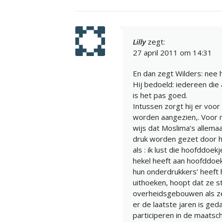
Lilly
zegt:
27 april 2011 om 14:31
En dan zegt Wilders: nee 
Hij bedoeld: iedereen die 
is het pas goed.
Intussen zorgt hij er voo
worden aangezien,. Voor
wijs dat Moslima’s allem
druk worden gezet door h
als : ik lust die hoofddoek
hekel heeft aan hoofddoe
hun onderdrukkers’ heeft h
uithoeken, hoopt dat ze s
overheidsgebouwen als ze 
er de laatste jaren is ge
participeren in de maats