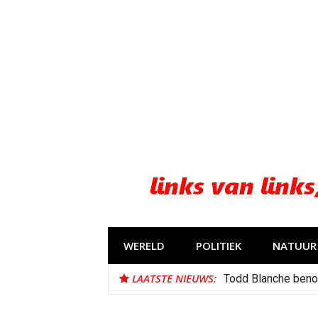
Naar
de
inhoud
springen
WERELD
POLITIEK
NATUUR 
LAATSTE NIEUWS:
Todd Blanche beno