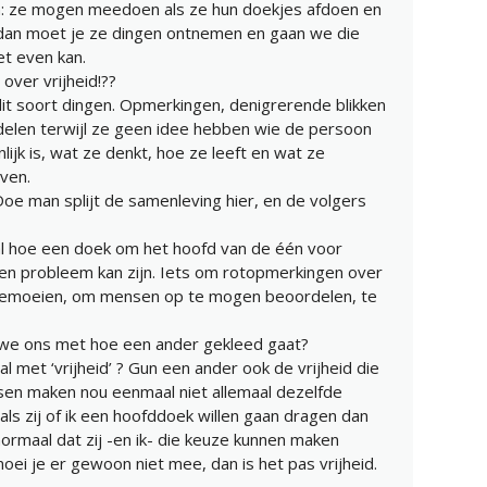
n: ze mogen meedoen als ze hun doekjes afdoen en
ig dan moet je ze dingen ontnemen en gaan we die
et even kan.
 over vrijheid!??
 dit soort dingen. Opmerkingen, denigrerende blikken
delen terwijl ze geen idee hebben wie de persoon
ijk is, wat ze denkt, hoe ze leeft en wat ze
even.
e man splijt de samenleving hier, en de volgers
al hoe een doek om het hoofd van de één voor
en probleem kan zijn. Iets om rotopmerkingen over
bemoeien, om mensen op te mogen beoordelen, te
we ons met hoe een ander gekleed gaat?
 met ‘vrijheid’ ? Gun een ander ook de vrijheid die
nsen maken nou eenmaal niet allemaal dezelfde
als zij of ik een hoofddoek willen gaan dragen dan
normaal dat zij -en ik- die keuze kunnen maken
oei je er gewoon niet mee, dan is het pas vrijheid.