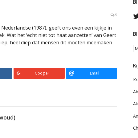
Bl
9
Nederlandse (1987), geeft ons even een kijkje in
Bl
. Wat het ‘echt niet tot haat aanzetten’ van Geert
diep, heel diep dat mensen dit moeten meemaken
Bl
ee
do
Ki
on
Google+
Email
ar
Kr
Ab
Ak
An
ewoud)
Ch