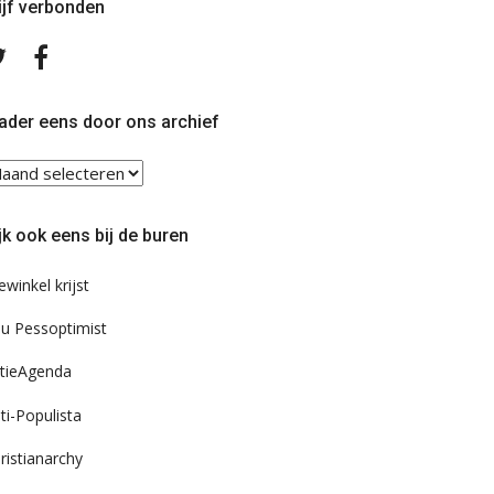
ijf verbonden
Volg
Volg
ons
ons
op
op
Twitter
Facebook
ader eens door ons archief
ader
ns
or
jk ook eens bij de buren
s
chief
ewinkel krijst
u Pessoptimist
tieAgenda
ti-Populista
ristianarchy