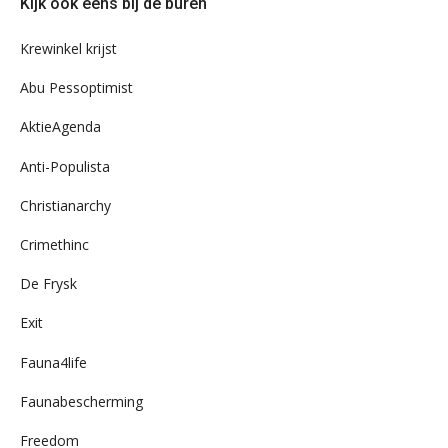
Kijk ook eens bij de buren
ons
archief
Krewinkel krijst
Abu Pessoptimist
AktieAgenda
Anti-Populista
Christianarchy
Crimethinc
De Frysk
Exit
Fauna4life
Faunabescherming
Freedom