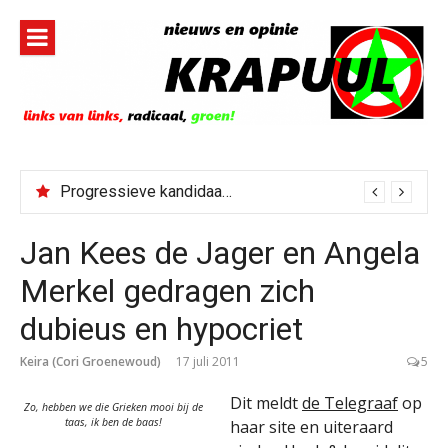
Naar
de
inhoud
springen
Progressieve kandidaat El-Sayed senaatskandidaat Michigan
Jan Kees de Jager en Angela
Merkel gedragen zich
dubieus en hypocriet
Keira (Cori Groenewoud)
17 juli 2011
5
Dit meldt
de Telegraaf
op
Zo, hebben we die Grieken mooi bij de
taas, ik ben de baas!
haar site en uiteraard