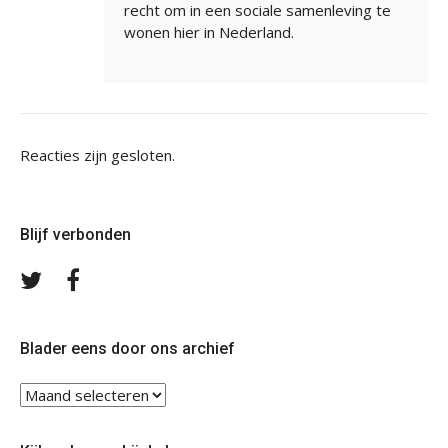
recht om in een sociale samenleving te
wonen hier in Nederland.
Reacties zijn gesloten.
Blijf verbonden
Volg
Volg
ons
ons
op
op
Twitter
Facebook
Blader eens door ons archief
Blader
eens
door