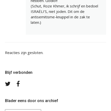
hebben. Godlof!
(Schut, Roze Khmer, ik schrijf en bedoel
ISRAËLI’S, niet joden. Dit om de
antisemitisme-knuppel in de zak te
laten.)
Reacties zijn gesloten.
Blijf verbonden
Volg
Volg
ons
ons
op
op
Twitter
Facebook
Blader eens door ons archief