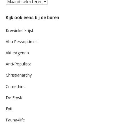
Blader
eens
door
Kijk ook eens bij de buren
ons
archief
Krewinkel krijst
Abu Pessoptimist
AktieAgenda
Anti-Populista
Christianarchy
Crimethinc
De Frysk
Exit
Fauna4life