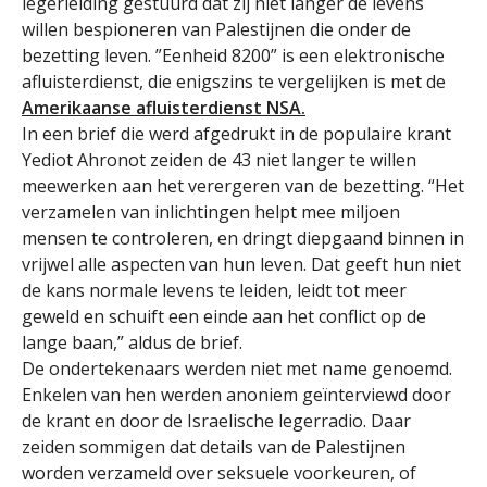
legerleiding gestuurd dat zij niet langer de levens
willen bespioneren van Palestijnen die onder de
bezetting leven. ”Eenheid 8200” is een elektronische
afluisterdienst, die enigszins te vergelijken is met de
Amerikaanse afluisterdienst NSA.
In een brief die werd afgedrukt in de populaire krant
Yediot Ahronot zeiden de 43 niet langer te willen
meewerken aan het verergeren van de bezetting. “Het
verzamelen van inlichtingen helpt mee miljoen
mensen te controleren, en dringt diepgaand binnen in
vrijwel alle aspecten van hun leven. Dat geeft hun niet
de kans normale levens te leiden, leidt tot meer
geweld en schuift een einde aan het conflict op de
lange baan,” aldus de brief.
De ondertekenaars werden niet met name genoemd.
Enkelen van hen werden anoniem geïnterviewd door
de krant en door de Israelische legerradio. Daar
zeiden sommigen dat details van de Palestijnen
worden verzameld over seksuele voorkeuren, of