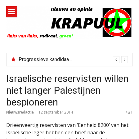
Naar
de
inhoud
springen
Progressieve kandidaat El-Sayed senaatskandidaat Michigan
Israelische reservisten willen
niet langer Palestijnen
bespioneren
Nieuwsredactie
12 september 2014
1
Drieënveertig reservisten van ‘Eenheid 8200’ van het
Israelische leger hebben een brief naar de