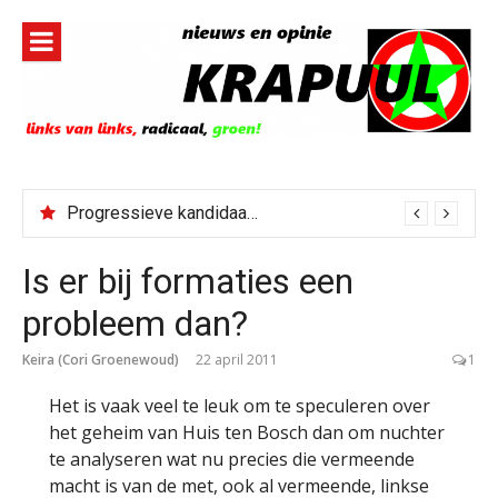
Naar
de
inhoud
springen
Progressieve kandidaat El-Sayed senaatskandidaat Michigan
Is er bij formaties een
probleem dan?
Keira (Cori Groenewoud)
22 april 2011
1
Het is vaak veel te leuk om te speculeren over
het geheim van Huis ten Bosch dan om nuchter
te analyseren wat nu precies die vermeende
macht is van de met, ook al vermeende, linkse