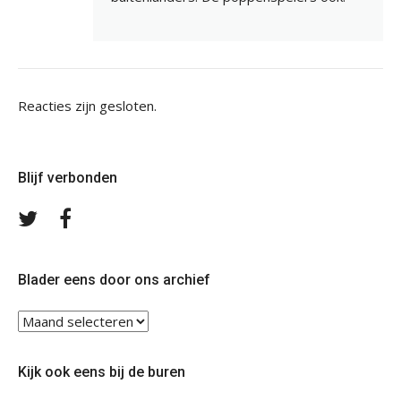
Reacties zijn gesloten.
Blijf verbonden
Volg
Volg
ons
ons
op
op
Twitter
Facebook
Blader eens door ons archief
Blader
eens
door
Kijk ook eens bij de buren
ons
archief