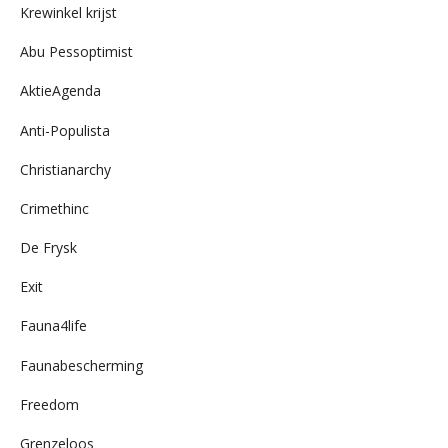
Krewinkel krijst
Abu Pessoptimist
AktieAgenda
Anti-Populista
Christianarchy
Crimethinc
De Frysk
Exit
Fauna4life
Faunabescherming
Freedom
Grenzeloos