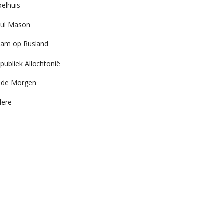
elhuis
ul Mason
am op Rusland
publiek Allochtonië
ode Morgen
dere