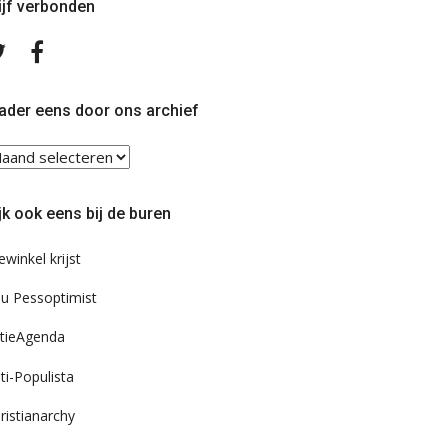
ijf verbonden
Volg
Volg
ons
ons
op
op
Twitter
Facebook
ader eens door ons archief
ader
ns
or
jk ook eens bij de buren
s
chief
ewinkel krijst
u Pessoptimist
tieAgenda
ti-Populista
ristianarchy