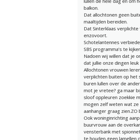
lullen de hele dag en om 
balkon.
Dat allochtonen geen buit
maaltijden bereiden.
Dat Sinterklaas verplichte
enzovoort.
Schotelantennes verbiede
SBS programma’s te kijken
Nadoen wij willen dat je o
dat jullie onze dingen leuk
Allochtonen vrouwen leren 
verplichten buiten op he
buren lullen over de ande
mot je vretee? ga maar bi
sloof oppleuren zoekkie m
mogen zelf weten wat ze 
aanhanger graag zien.ZO b
Ook woninginrichting aanp
buurvrouw aan de overkant
vensterbank met spionnetj
te houden,geen lamellen 