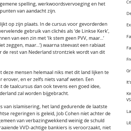
Cr
 algemene spelling, werkwoordsvervoeging en het
 punten van aandacht zijn.
De
ijkt op zijn plaats. In de cursus voor gevorderden
Ex
velende gebruik van clichés als ‘de Linkse Kerk’,
Fa
innen van een zin met ‘Ik stem geen PVV, maar…’
niet zeggen, maar…’) waarna steevast een rabiaat
Fa
r de rest van Nederland strontziek wordt van dit
F
Gr
t deze mensen helemaal niks met dit land lijken te
erover, en er zelfs niets vanaf weten. Een
It
t de taalcursus dan ook tevens een goed idee,
derland zal worden bijgebracht.
Ki
VS
is van islamisering, het land gedurende de laatste
La
se regeringen is geleid, Job Cohen níet achter de
lgemeen van verbazingwekkend weinig de schuld
Li
 graaiende VVD-achtige bankiers is veroorzaakt, niet