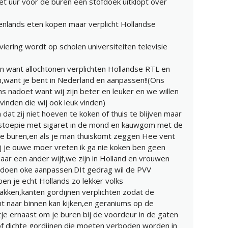
het uur voor de buren een stofdoek uitklopt over
enlands eten kopen maar verplicht Hollandse
 viering wordt op scholen universiteiten televisie
n want allochtonen verplichten Hollandse RTL en
,want je bent in Nederland en aanpassen!!(Ons
ns nadoet want wij zijn beter en leuker en we willen
 vinden die wij ook leuk vinden)
dat zij niet hoeven te koken of thuis te blijven maar
t stoepie met sigaret in de mond en kauwgom met de
re buren,en als je man thuiskomt zeggen Hee vent
j je ouwe moer vreten ik ga nie koken ben geen
aar een ander wijf,we zijn in Holland en vrouwen
doen oke aanpassen.DIt gedrag wil de PVV
en je echt Hollands zo lekker volks
akken,kanten gordijnen verplichten zodat de
 naar binnen kan kijken,en geraniums op de
e ernaast om je buren bij de voordeur in de gaten
of dichte gordijnen die moeten verboden worden in