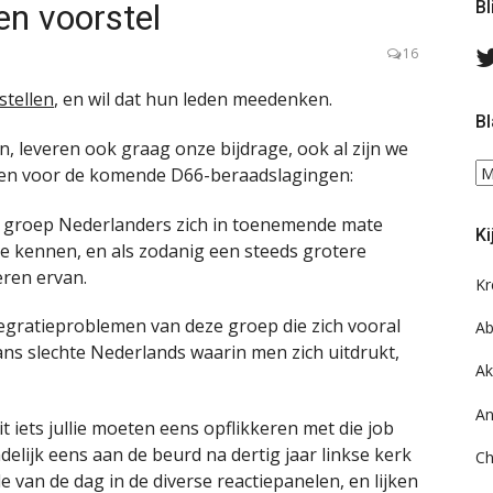
en voorstel
Bl
16
stellen
, en wil dat hun leden meedenken.
Bl
n, leveren ook graag onze bijdrage, ook al zijn we
Bl
ijnen voor de komende D66-beraadslagingen:
ee
do
e groep Nederlanders zich in toenemende mate
Ki
on
ie kennen, en als zodanig een steeds grotere
ar
eren ervan.
Kr
egratieproblemen van deze groep die zich vooral
Ab
ans slechte Nederlands waarin men zich uitdrukt,
Ak
An
 iets jullie moeten eens opflikkeren met die job
ndelijk eens aan de beurd na dertig jaar linkse kerk
Ch
 van de dag in de diverse reactiepanelen, en lijken