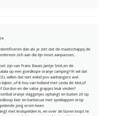
04
dentificeren dan als je ziet dat de maatschappij de
t iedereen zich aan die lijn moet aanpassen,
oet zijn van Frans Bauer,Jantje Smit,en de
alala op een goedkope oranje camping?IK wil dat
EEL willen dat niet enkel pvv aanhangers wel.
kijken ,of ik hou van holland met Linda de Mol,of
of Gordon en die valse grapjes leuk vinden?
oetbal oranje vlaggetjes ophangt en buiten zit op
oedkoop bier en barbecue met speklappen erop
pelende jong erom heen.
angt met krulspelden in, en over de buren loopt te