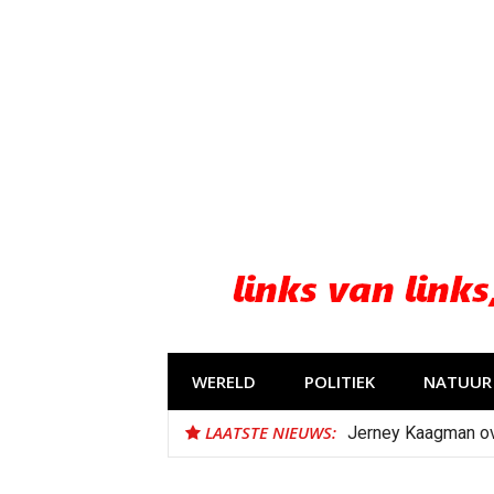
Naar
de
inhoud
springen
WERELD
POLITIEK
NATUUR 
LAATSTE NIEUWS:
Jerney Kaagman o