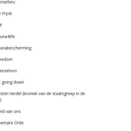
imethinc
 Frysk
it
una4life
unabescherming
reedom
enzeloos
’s going down
rsten Verdel (kroniek van de staatsgreep in de
)
nd van ons
bertaire Orde