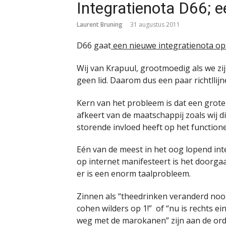
Integratienota D66; e
Laurent Bruning
31 augustus 2011
D66 gaat
een nieuwe integratienota op
Wij van Krapuul, grootmoedig als we zij
geen lid. Daarom dus een paar richtll
Kern van het probleem is dat een grot
afkeert van de maatschappij zoals wij d
storende invloed heeft op het function
Eén van de meest in het oog lopend int
op internet manifesteert is het doorga
er is een enorm taalprobleem.
Zinnen als “theedrinken veranderd nooit
cohen wilders op 1!” of “nu is rechts ei
weg met de marokanen” zijn aan de orde