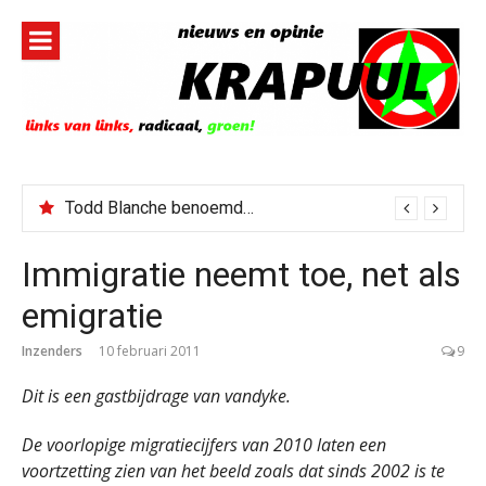
Naar
de
inhoud
springen
Todd Blanche benoemd tot Attorney General
Immigratie neemt toe, net als
emigratie
Inzenders
10 februari 2011
9
Dit is een gastbijdrage van vandyke.
De voorlopige migratiecijfers van 2010 laten een
voortzetting zien van het beeld zoals dat sinds 2002 is te