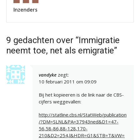
Inzenders
9 gedachten over “Immigratie
neemt toe, net als emigratie”
vandyke
zegt:
10 februari 2011 om 09:09
Bij het kopieeren is de link naar de CBS-
cijfers weggevallen:
http://statline.cbs.nl/StatWeb/publication
/?DM=SLNL&PA=37943ned&D1=47-
56,58-86,88-128,170-
210&D2=254,l&HDR=G1&STB=T&VW=