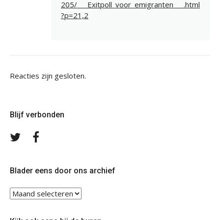
205/___Exitpoll_voor_emigranten___.html
?p=21,2
Reacties zijn gesloten.
Blijf verbonden
Volg
Volg
ons
ons
op
op
Twitter
Facebook
Blader eens door ons archief
Blader
eens
door