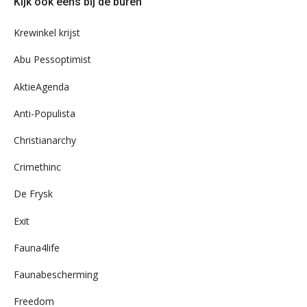
Kijk ook eens bij de buren
ons
archief
Krewinkel krijst
Abu Pessoptimist
AktieAgenda
Anti-Populista
Christianarchy
Crimethinc
De Frysk
Exit
Fauna4life
Faunabescherming
Freedom