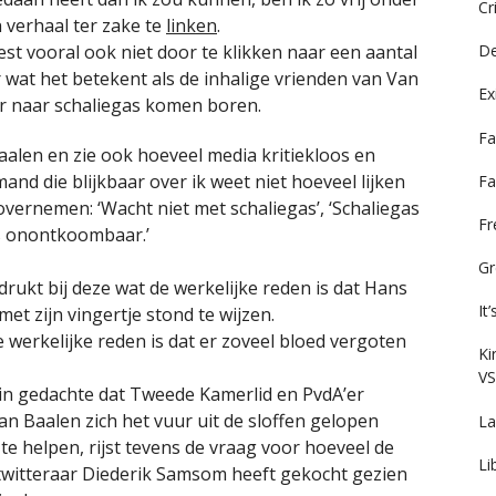
Cr
 verhaal ter zake te
linken
.
est vooral ook niet door te klikken naar een aantal
De
at het betekent als de inhalige vrienden van Van
Ex
r naar schaliegas komen boren.
Fa
alen en zie ook hoeveel media kritiekloos en
and die blijkbaar over ik weet niet hoeveel lijken
Fa
ernemen: ‘Wacht niet met schaliegas’, ‘Schaliegas
F
as onontkoombaar.’
Gr
rukt bij deze wat de werkelijke reden is dat Hans
It
met zijn vingertje stond te wijzen.
 werkelijke reden is dat er zoveel bloed vergoten
Ki
VS
in gedachte dat Tweede Kamerlid en PvdA’er
n Baalen zich het vuur uit de sloffen gelopen
La
 te helpen, rijst tevens de vraag voor hoeveel de
Li
 twitteraar Diederik Samsom heeft gekocht gezien