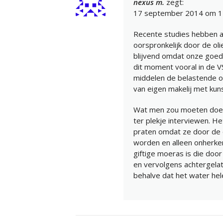
nexus m.
zegt:
17 september 2014 om 1
Recente studies hebben a
oorspronkelijk door de ol
blijvend omdat onze goede
dit moment vooral in de V
middelen de belastende o
van eigen makelij met kun
Wat men zou moeten doen
ter plekje interviewen. H
praten omdat ze door de 
worden en alleen onherken
giftige moeras is die door
en vervolgens achtergelate
behalve dat het water hel