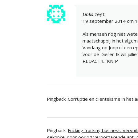
Links
zegt:
19 september 2014 om 1
Als mensen nog niet weten
maatschappij in het algem
Vandaag op Joop.nl een epi
voor de Dieren Ik wil julli
REDACTIE: KNIP
Pingback:
Corruptie en cliëntelisme in het
Pingback:
Fucking fracking business: vervu
gekonkel door oorlog veroorzakende anti-cl