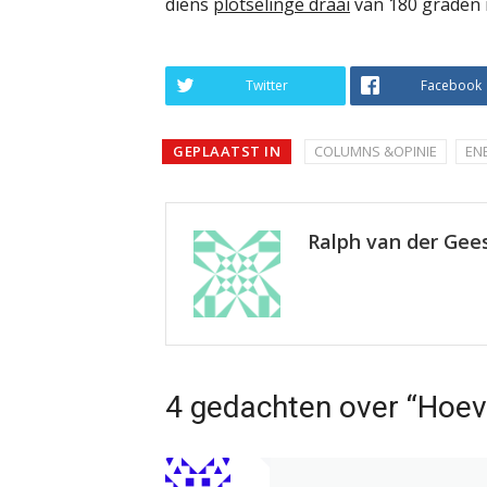
diens
plotselinge draai
van 180 graden 
Twitter
Facebook
GEPLAATST IN
COLUMNS &OPINIE
EN
Ralph van der Gee
4 gedachten over “Hoev