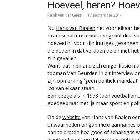
Hoeveel, heren? Hoev
Ralph van der Geest
17 september 2014
Nu
Hans van Baalen
het voor elkaar h
brandschattend door een groot deel va
hoeveel hij voor zijn intriges gevangen
die doden in dat verdoemde en met het
zijn gevallen.
Want laat niemand zich enige illusie mak
topman Van Beurden in dit interview o
zijn opmerking ‘geen politiek mandaat’ 
los van elkaar staan.
Een beetje als in 1978 toen voetballen o
goedgepraat met ‘ja maar sport en poli
Op de
website
van Hans van Baalen een 
onwaarheden en gammele aannames op 
aan te praten hoe goed of schaliegas we
weerlegd heeft en dat ook veel beter ge