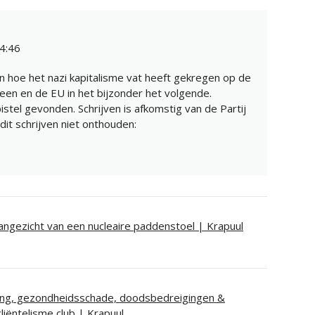
4:46
 hoe het nazi kapitalisme vat heeft gekregen op de
een en de EU in het bijzonder het volgende.
stel gevonden. Schrijven is afkomstig van de Partij
e dit schrijven niet onthouden:
 aangezicht van een nucleaire paddenstoel | Krapuul
iling, gezondheidsschade, doodsbedreigingen &
iëntelisme club | Krapuul