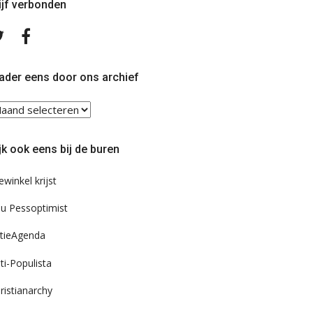
ijf verbonden
Volg
Volg
ons
ons
op
op
Twitter
Facebook
ader eens door ons archief
ader
ns
or
jk ook eens bij de buren
s
chief
ewinkel krijst
u Pessoptimist
tieAgenda
ti-Populista
ristianarchy