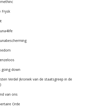
imethinc
 Frysk
it
una4life
unabescherming
reedom
enzeloos
’s going down
rsten Verdel (kroniek van de staatsgreep in de
)
nd van ons
bertaire Orde