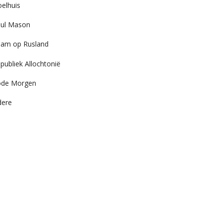
elhuis
ul Mason
am op Rusland
publiek Allochtonië
ode Morgen
dere