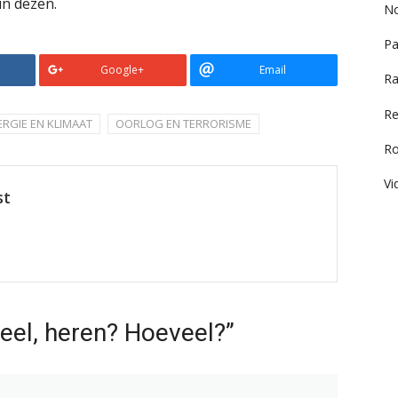
in dezen.
No
Pa
Google+
Email
Ra
Re
ERGIE EN KLIMAAT
OORLOG EN TERRORISME
R
Vi
st
eel, heren? Hoeveel?”