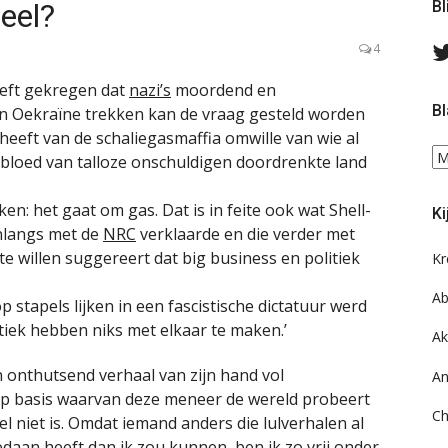
eel?
Bl
4
eeft gekregen dat
nazi’s
moordend en
Bl
n Oekraïne trekken kan de vraag gesteld worden
 heeft van de schaliegasmaffia omwille van wie al
Bl
 bloed van talloze onschuldigen doordrenkte land
ee
do
en: het gaat om gas. Dat is in feite ook wat Shell-
Ki
on
nlangs met de
NRC
verklaarde en die verder met
ar
te willen suggereert dat big business en politiek
Kr
Ab
p stapels lijken in een fascistische dictatuur werd
tiek hebben niks met elkaar te maken.’
Ak
onthutsend verhaal van zijn hand vol
An
basis waarvan deze meneer de wereld probeert
Ch
l niet is. Omdat iemand anders die lulverhalen al
daan heeft dan ik zou kunnen, ben ik zo vrij onder