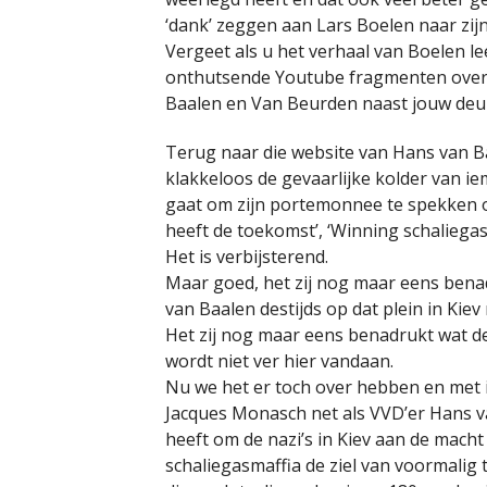
‘dank’ zeggen aan Lars Boelen naar zijn
Vergeet als u het verhaal van Boelen le
onthutsende Youtube fragmenten over w
Baalen en Van Beurden naast jouw deu
Terug naar die website van Hans van Ba
klakkeloos de gevaarlijke kolder van iem
gaat om zijn portemonnee te spekken ov
heeft de toekomst’, ‘Winning schalieg
Het is verbijsterend.
Maar goed, het zij nog maar eens benad
van Baalen destijds op dat plein in Kiev 
Het zij nog maar eens benadrukt wat de
wordt niet ver hier vandaan.
Nu we het er toch over hebben en met 
Jacques Monasch net als VVD’er Hans va
heeft om de nazi’s in Kiev aan de macht
schaliegasmaffia de ziel van voormalig