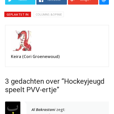
GEPLAATST IN
COLUMNS &OPINIE
Keira (Cori Groenewoud)
3 gedachten over “Hockeyjeugd
speelt PVV-ertje”
Al Bakrastani
zegt: