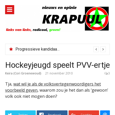
Naar
de
inhoud
springen
Progressieve kandidaat El-Sayed senaatskandidaat Michigan
Hockeyjeugd speelt PVV-ertje
Keira (Cori Groenewoud)
21 november 2010
3
Tja,
wat wil je als de volksvertegenwoordigers het
voorbeeld geven
, waarom zou je het dan als ‘gewoon’
volk ook niet mogen doen?
Twitter
Facebook
Google+