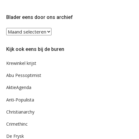
ons
ons
op
op
Twitter
Facebook
Blader eens door ons archief
Blader
eens
door
Kijk ook eens bij de buren
ons
archief
Krewinkel krijst
Abu Pessoptimist
AktieAgenda
Anti-Populista
Christianarchy
Crimethinc
De Frysk