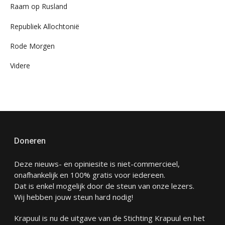
Raam op Rusland
Republiek Allochtonië
Rode Morgen
Videre
Doneren
Deze nieuws- en opiniesite is niet-commercieel,
onafhankelijk en 100% gratis voor iedereen.
Dat is enkel mogelijk door de steun van onze lezers.
Wij hebben jouw steun hard nodig!
Krapuul is nu de uitgave van de Stichting Krapuul en het