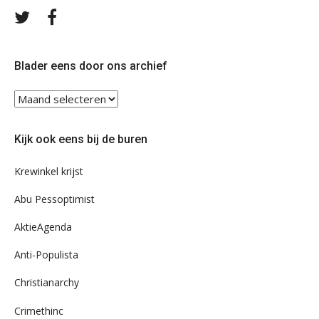
Volg
Volg
ons
ons
op
op
Twitter
Facebook
Blader eens door ons archief
Blader
eens
door
Kijk ook eens bij de buren
ons
archief
Krewinkel krijst
Abu Pessoptimist
AktieAgenda
Anti-Populista
Christianarchy
Crimethinc