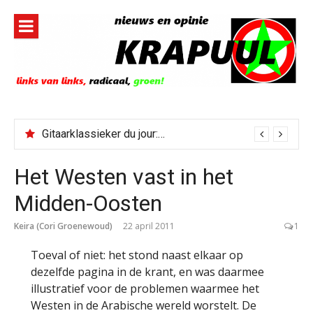
Naar
de
inhoud
springen
Gitaarklassieker du jour: Paris, Texas/Cold Was The Night, Hard Was The Ground
Het Westen vast in het
Midden-Oosten
Keira (Cori Groenewoud)
22 april 2011
1
Toeval of niet: het stond naast elkaar op
dezelfde pagina in de krant, en was daarmee
illustratief voor de problemen waarmee het
Westen in de Arabische wereld worstelt. De