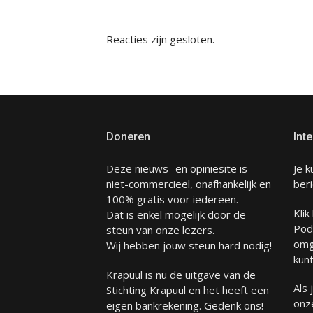
Reacties zijn gesloten.
Doneren
Inte
Deze nieuws- en opiniesite is
Je k
niet-commercieel, onafhankelijk en
beri
100% gratis voor iedereen.
Klik
Dat is enkel mogelijk door de
Pod
steun van onze lezers.
omg
Wij hebben jouw steun hard nodig!
kunt
Krapuul is nu de uitgave van de
Als
Stichting Krapuul en het heeft een
onze
eigen bankrekening. Gedenk ons!