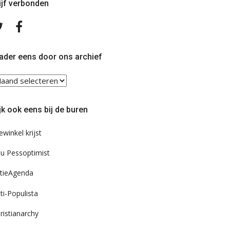
ijf verbonden
Volg
Volg
ons
ons
op
op
Twitter
Facebook
ader eens door ons archief
ader
ns
or
jk ook eens bij de buren
s
chief
ewinkel krijst
u Pessoptimist
tieAgenda
ti-Populista
ristianarchy