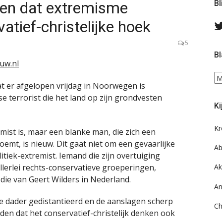
ken dat extremisme
Bl
vatief-christelijke hoek
5
Bl
uw.nl
Bl
at er afgelopen vrijdag in Noorwegen is
ee
e terrorist die het land op zijn grondvesten
do
Ki
on
ar
Kr
ist is, maar een blanke man, die zich een
noemt, is nieuw. Dit gaat niet om een gevaarlijke
Ab
tiek-extremist. Iemand die zijn overtuiging
lerlei rechts-conservatieve groeperingen,
Ak
die van Geert Wilders in Nederland.
An
 de dader gedistantieerd en de aanslagen scherp
Ch
den dat het conservatief-christelijk denken ook