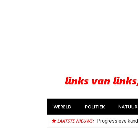
Naar
de
inhoud
springen
WERELD
POLITIEK
NATUUR 
LAATSTE NIEUWS:
Progressieve kand