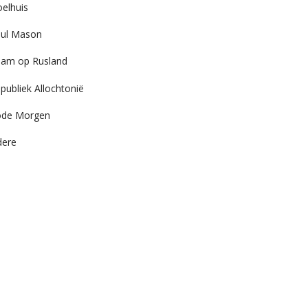
elhuis
ul Mason
am op Rusland
publiek Allochtonië
ode Morgen
dere