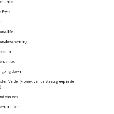
imethinc
 Frysk
it
una4life
unabescherming
reedom
enzeloos
’s going down
rsten Verdel (kroniek van de staatsgreep in de
)
nd van ons
bertaire Orde