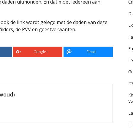
che daden uitmonden. En dat moet iedereen aan
Cr
De
jk ook de link wordt gelegd met de daden van deze
Ex
lders, de PVV en geestverwanten.
Fa
Fa
Google+
Email
F
Gr
It
ewoud)
Ki
VS
La
Li