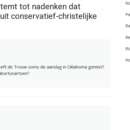
No
stemt tot nadenken dat
it conservatief-christelijke
Pa
Ra
Re
R
Vi
eeft de Trouw soms de aanslag in Oklahoma gemist?
abortusartsen?