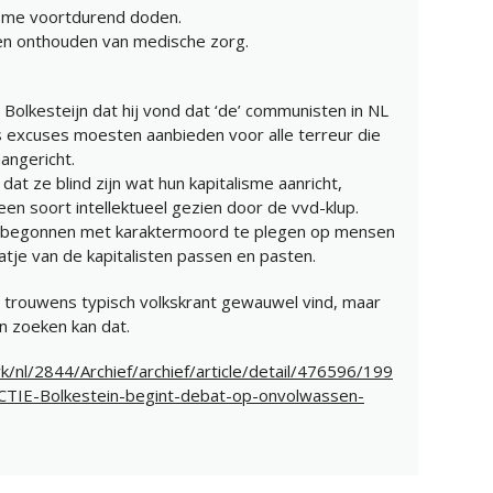
lisme voortdurend doden.
en onthouden van medische zorg.
 Bolkesteijn dat hij vond dat ‘de’ communisten in NL
 excuses moesten aanbieden voor alle terreur die
angericht.
dat ze blind zijn wat hun kapitalisme aanricht,
een soort intellektueel gezien door de vvd-klup.
ijk begonnen met karaktermoord te plegen op mensen
raatje van de kapitalisten passen en pasten.
s trouwens typisch volkskrant gewauwel vind, maar
n zoeken kan dat.
vk/nl/2844/Archief/archief/article/detail/476596/199
IE-Bolkestein-begint-debat-op-onvolwassen-