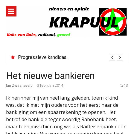
Naar
de
inhoud
springen
Progressieve kandidaat El-Sayed senaatskandidaat Michigan
Bestorming Ceuta gevolg van op sociale media verspreide hoax?
Het nieuwe bankieren
Jan Zwaaneveld
3 februari 2014
13
Ik herinner mij van heel lang geleden, toen ik kind
was, dat ik met mijn ouders voor het eerst naar de
bank ging om een spaarrekening te openen. Het
betrof de bank die tegenwoordig Rabobank heet,
maar toen misschien nog wel als Raiffeisenbank door
het leven ging. We werden ontvangen door een heel