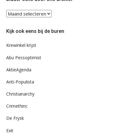
Blader
eens
door
Kijk ook eens bij de buren
ons
archief
Krewinkel krijst
Abu Pessoptimist
AktieAgenda
Anti-Populista
Christianarchy
Crimethinc
De Frysk
Exit