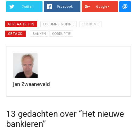
Twitter
Facebook
Google+
GEPLAATST IN
COLUMNS &OPINIE
ECONOMIE
GETAGD
BANKEN
CORRUPTIE
Jan Zwaaneveld
13 gedachten over “Het nieuwe
bankieren”