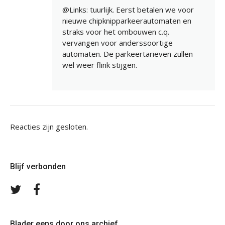
@Links: tuurlijk. Eerst betalen we voor
nieuwe chipknipparkeerautomaten en
straks voor het ombouwen c.q.
vervangen voor anderssoortige
automaten. De parkeertarieven zullen
wel weer flink stijgen.
Reacties zijn gesloten.
Blijf verbonden
Volg
Volg
ons
ons
op
op
Twitter
Facebook
Blader eens door ons archief