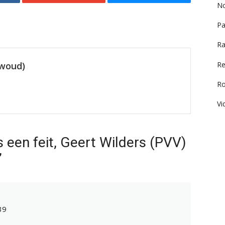
No
Pa
Ra
Re
ewoud)
R
Vi
s een feit, Geert Wilders (PVV)
”
39