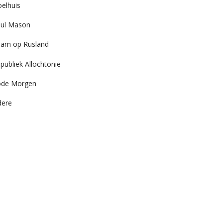
elhuis
ul Mason
am op Rusland
publiek Allochtonië
ode Morgen
dere