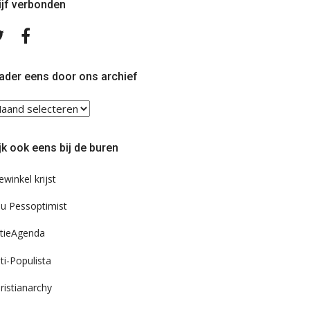
ijf verbonden
Volg
Volg
ons
ons
op
op
Twitter
Facebook
ader eens door ons archief
ader
ns
or
jk ook eens bij de buren
s
chief
ewinkel krijst
u Pessoptimist
tieAgenda
ti-Populista
ristianarchy