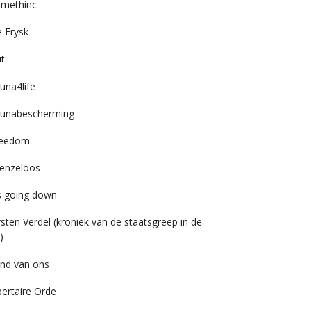
imethinc
 Frysk
it
una4life
unabescherming
reedom
enzeloos
’s going down
rsten Verdel (kroniek van de staatsgreep in de
)
nd van ons
bertaire Orde