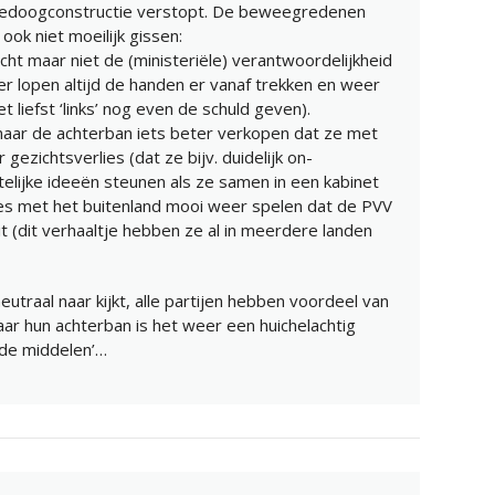
 gedoogconstructie verstopt. De beweegredenen
 ook niet moeilijk gissen:
ht maar niet de (ministeriële) verantwoordelijkheid
ker lopen altijd de handen er vanaf trekken en weer
 liefst ‘links’ nog even de schuld geven).
aar de achterban iets beter verkopen dat ze met
gezichtsverlies (dat ze bijv. duidelijk on-
lijke ideeën steunen als ze samen in een kabinet
aties met het buitenland mooi weer spelen dat de PVV
zit (dit verhaaltje hebben ze al in meerdere landen
 neutraal naar kijkt, alle partijen hebben voordeel van
aar hun achterban is het weer een huichelachtig
t de middelen’…