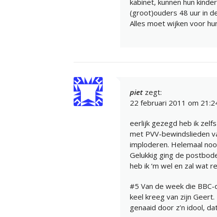
kabinet, kunnen hun kinde
(groot)ouders 48 uur in de 
Alles moet wijken voor hu
piet
zegt:
22 februari 2011 om 21:2
eerlijk gezegd heb ik ze
met PVV-bewindslieden va
imploderen. Helemaal noo
Gelukkig ging de postbode
heb ik ‘m wel en zal wat 
#5 Van de week die BBC-do
keel kreeg van zijn Geert.
genaaid door z’n idool, dat