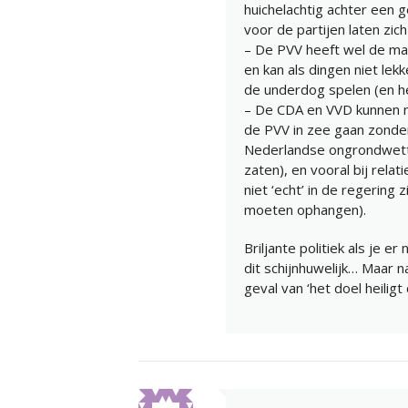
huichelachtig achter een
voor de partijen laten zich
– De PVV heeft wel de mac
en kan als dingen niet lek
de underdog spelen (en het
– De CDA en VVD kunnen n
de PVV in zee gaan zonder 
Nederlandse ongrondwette
zaten), en vooral bij rel
niet ‘echt’ in de regering 
moeten ophangen).
Briljante politiek als je er
dit schijnhuwelijk… Maar n
geval van ‘het doel heilig