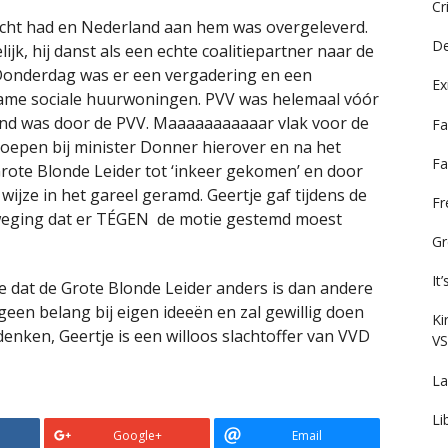
Cr
macht had en Nederland aan hem was overgeleverd.
De
jk, hij danst als een echte coalitiepartner naar de
. Donderdag was er een vergadering en een
Ex
ame sociale huurwoningen. PVV was helemaal vóór
ekend was door de PVV. Maaaaaaaaaaar vlak voor de
Fa
roepen bij minister Donner hierover en na het
Fa
rote Blonde Leider tot ‘inkeer gekomen’ en door
ijze in het gareel geramd. Geertje gaf tijdens de
F
eging dat er TÉGEN de motie gestemd moest
Gr
It
ie dat de Grote Blonde Leider anders is dan andere
eft geen belang bij eigen ideeën en zal gewillig doen
Ki
denken, Geertje is een willoos slachtoffer van VVD
VS
La
Li
Google+
Email