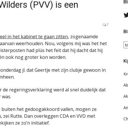
 Wilders (PVV) is een
Bl
7
Bl
eel in het kabinet te gaan zitten
, zogenaamde
aarvan weerhouden. Nou, volgens mij was het het
Bl
isterposten had plús het feit dat hij dacht dat hij
ee
do
an én ook nog groter kon worden.
Ki
on
ar
nderdag jl. dat Geertje met zijn clubje gewoon in
Kr
omheen.
Ab
de regeringsverklaring werd al snel duidelijk dat
r was.
Ak
An
die buiten het gedoogakkoord vallen, mogen ze
en, zei Rutte. Dan overleggen CDA en VVD met
Ch
ijken ze zo’n initiatief.