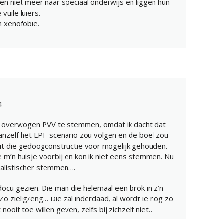
ren niet meer naar speciaal onderwijs en liggen hun
vuile luiers.
n xenofobie.
4
lfs overwogen PVV te stemmen, omdat ik dacht dat
nzelf het LPF-scenario zou volgen en de boel zou
it die gedoogconstructie voor mogelijk gehouden.
 m’n huisje voorbij en kon ik niet eens stemmen. Nu
realistischer stemmen….
cu gezien. Die man die helemaal een brok in z’n
 Zo zielig/eng… Die zal inderdaad, al wordt ie nog zo
 nooit toe willen geven, zelfs bij zichzelf niet…