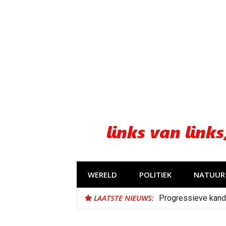
Naar
de
inhoud
springen
WERELD
POLITIEK
NATUUR 
LAATSTE NIEUWS:
Progressieve kand