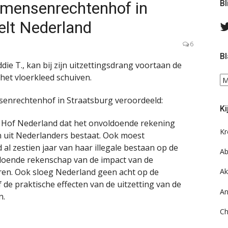
 mensenrechtenhof in
Bl
elt Nederland
6
Bl
die T., kan bij zijn uitzettingsdrang voortaan de
het vloerkleed schuiven.
Bl
ee
enrechtenhof in Straatsburg veroordeeld:
do
Ki
on
ar
 Hof Nederland dat het onvoldoende rekening
Kr
in uit Nederlanders bestaat. Ook moest
l zestien jaar van haar illegale bestaan op de
Ab
ldoende rekenschap van de impact van de
eren. Ook sloeg Nederland geen acht op de
Ak
f de praktische effecten van de uitzetting van de
An
n.
Ch