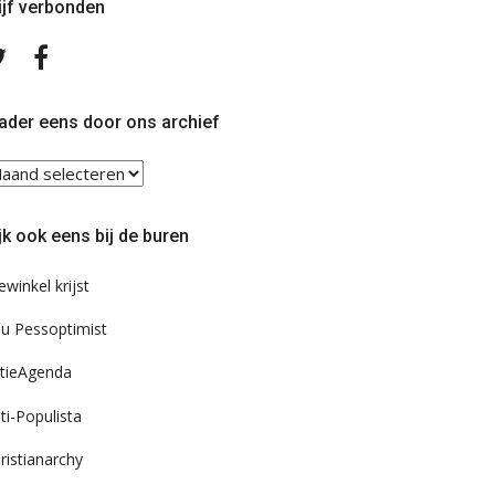
ijf verbonden
Volg
Volg
ons
ons
op
op
Twitter
Facebook
ader eens door ons archief
ader
ns
or
jk ook eens bij de buren
s
chief
ewinkel krijst
u Pessoptimist
tieAgenda
ti-Populista
ristianarchy