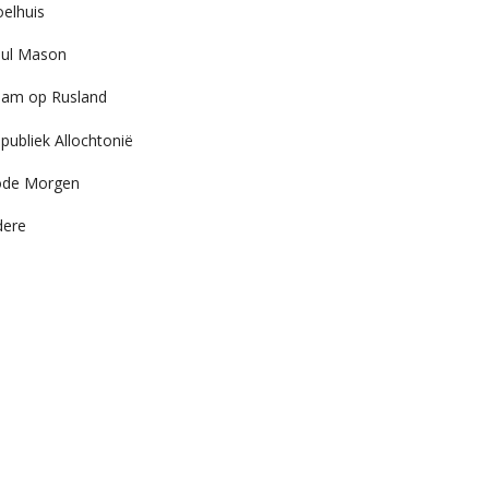
elhuis
ul Mason
am op Rusland
publiek Allochtonië
ode Morgen
dere