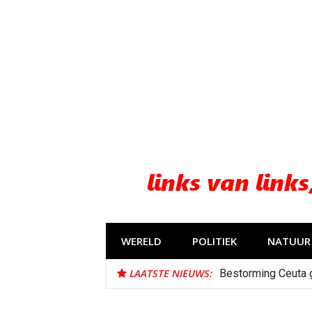
Naar
de
inhoud
springen
WERELD
POLITIEK
NATUUR 
LAATSTE NIEUWS:
Bestorming Ceuta 