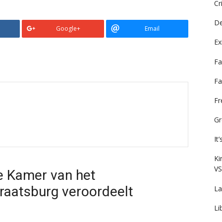
Cr
De
Google+
Email
Ex
Fa
Fa
F
Gr
It
Ki
VS
e Kamer van het
raatsburg veroordeelt
La
Li