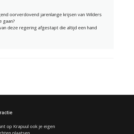
end oorverdovend jarenlange krijsen van Wilders
e gaan?
van deze regering afgestapt die altijd een hand
ractie
unt op Krapuul ook je eigen
chten plaatsen.