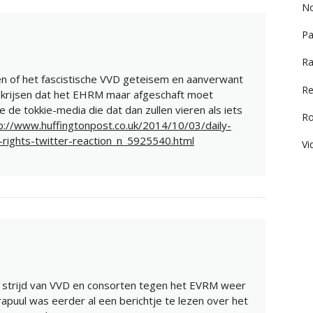
No
Pa
Ra
ren of het fascistische VVD geteisem en aanverwant
Re
e krijsen dat het EHRM maar afgeschaft moet
e de tokkie-media die dat dan zullen vieren als iets
R
p://www.huffingtonpost.co.uk/2014/10/03/daily-
-rights-twitter-reaction_n_5925540.html
Vi
e strijd van VVD en consorten tegen het EVRM weer
puul was eerder al een berichtje te lezen over het