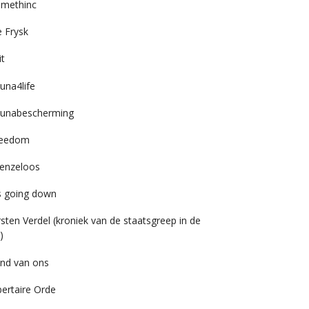
imethinc
 Frysk
it
una4life
unabescherming
reedom
enzeloos
’s going down
rsten Verdel (kroniek van de staatsgreep in de
)
nd van ons
bertaire Orde