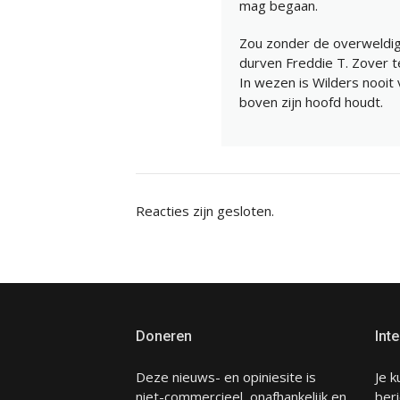
mag begaan.
Zou zonder de overweldig
durven Freddie T. Zover t
In wezen is Wilders nooit 
boven zijn hoofd houdt.
Reacties zijn gesloten.
Doneren
Inte
Deze nieuws- en opiniesite is
Je k
niet-commercieel, onafhankelijk en
beri