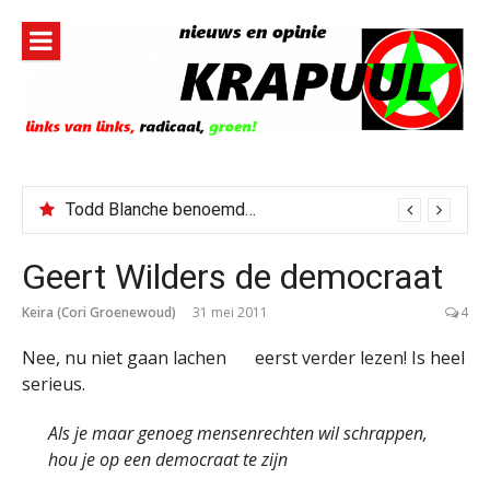
Naar
de
inhoud
springen
Todd Blanche benoemd tot Attorney General
Geert Wilders de democraat
Keira (Cori Groenewoud)
31 mei 2011
4
Nee, nu niet gaan lachen
eerst verder lezen! Is heel
serieus.
Als je maar genoeg mensenrechten wil schrappen,
hou je op een democraat te zijn