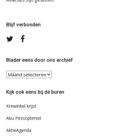
Blijf verbonden
Volg
Volg
ons
ons
op
op
Twitter
Facebook
Blader eens door ons archief
Blader
eens
door
Kijk ook eens bij de buren
ons
archief
Krewinkel krijst
Abu Pessoptimist
AktieAgenda