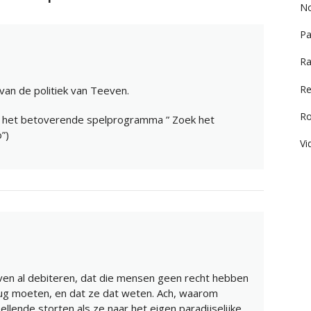
No
Pa
Ra
Re
an de politiek van Teeven.
R
e het betoverende spelprogramma ” Zoek het
”)
Vi
even al debiteren, dat die mensen geen recht hebben
erug moeten, en dat ze dat weten. Ach, waarom
llende storten als ze naar het eigen paradijselijke