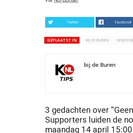
Twitter
Facebook
GEPLAATST IN
BIJ DE BUREN
XENOFOB
bij de Buren
3 gedachten over “Geen
Supporters luiden de n
maandag 14 april 15:00