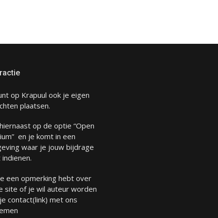
ractie
unt op Krapuul ook je eigen
chten plaatsen.
 hiernaast op de optie “Open
ium” en je komt in een
eving waar je jouw bijdrage
 indienen.
 je een opmerking hebt over
 site of je wil auteur worden
 je
contact
(link) met ons
emen