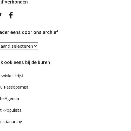
ijf verbonden
Volg
Volg
ons
ons
op
op
Twitter
Facebook
ader eens door ons archief
ader
ns
or
jk ook eens bij de buren
s
chief
ewinkel krijst
u Pessoptimist
tieAgenda
ti-Populista
ristianarchy