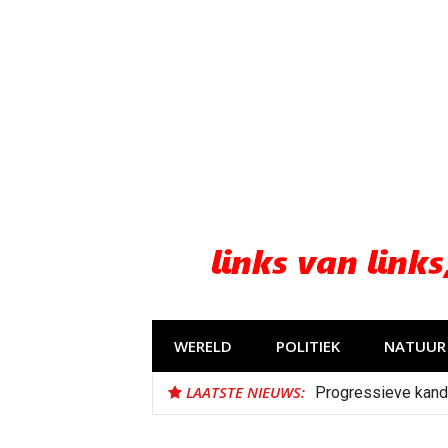
Naar
de
inhoud
springen
WERELD
POLITIEK
NATUUR 
LAATSTE NIEUWS:
Progressieve kand