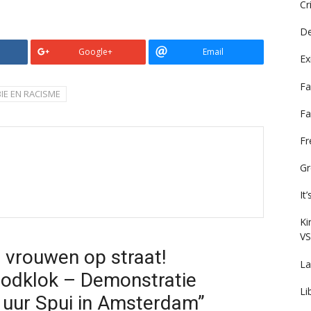
Cr
De
Google+
Email
Ex
Fa
IE EN RACISME
Fa
F
Gr
It
Ki
VS
 vrouwen op straat!
La
oodklok – Demonstratie
Li
 uur Spui in Amsterdam”