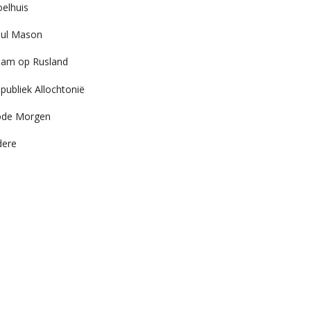
elhuis
ul Mason
am op Rusland
publiek Allochtonië
ode Morgen
dere