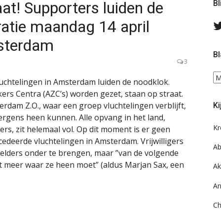
at! Supporters luiden de
Bl
atie maandag 14 april
msterdam
Bl
3
Bl
uchtelingen in Amsterdam luiden de noodklok.
ee
ers Centra (AZC’s) worden gezet, staan op straat.
do
rdam Z.O., waar een groep vluchtelingen verblijft,
Ki
on
ergens heen kunnen. Alle opvang in het land,
ar
Kr
ers, zit helemaal vol. Op dit moment is er geen
edeerde vluchtelingen in Amsterdam. Vrijwilligers
Ab
elders onder te brengen, maar ”van de volgende
et meer waar ze heen moet” (aldus Marjan Sax, een
Ak
An
Ch