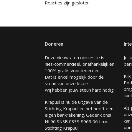
Reacties zijn gesloten.
Doneren
Inte
Deze nieuws- en opiniesite is
Je k
niet-commercieel, onafhankelijk en
beri
100% gratis voor iedereen.
Klik
Dat is enkel mogelijk door de
Pod
steun van onze lezers.
omg
Wij hebben jouw steun hard nodig!
kunt
Krapuul is nu de uitgave van de
Als
Stichting Krapuul en het heeft een
onze
eigen bankrekening. Gedenk ons!
kan
NL96 SNSB 0339 8969 06 t.n.v.
opn
Stichting Krapuul