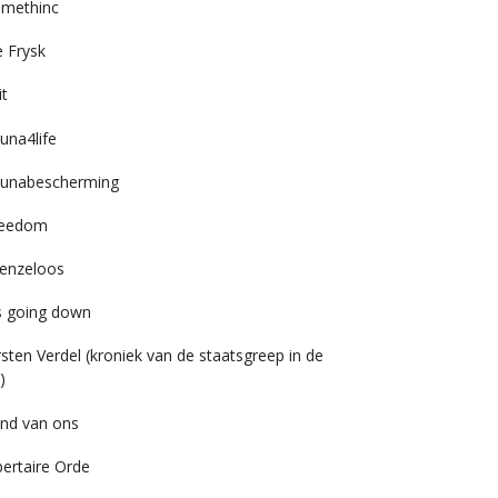
imethinc
 Frysk
it
una4life
unabescherming
reedom
enzeloos
’s going down
rsten Verdel (kroniek van de staatsgreep in de
)
nd van ons
bertaire Orde