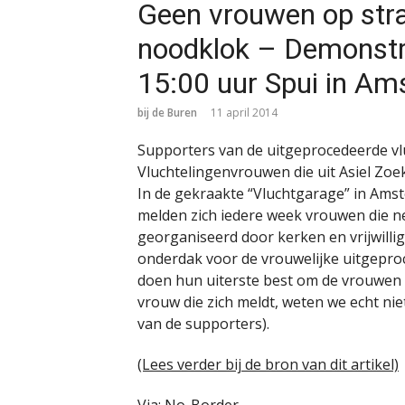
Geen vrouwen op stra
noodklok – Demonstr
15:00 uur Spui in A
bij de Buren
11 april 2014
Supporters van de uitgeprocedeerde vl
Vluchtelingenvrouwen die uit Asiel Zoek
In de gekraakte “Vluchtgarage” in Amste
melden zich iedere week vrouwen die n
georganiseerd door kerken en vrijwillig
onderdak voor de vrouwelijke uitgeproc
doen hun uiterste best om de vrouwen 
vrouw die zich meldt, weten we echt ni
van de supporters).
(Lees verder bij de bron van dit artikel)
Via:
No-Border