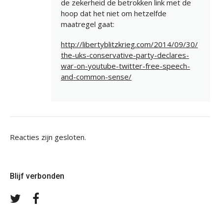
de zekerheid de betrokken link met de
hoop dat het niet om hetzelfde
maatregel gaat:
http://libertyblitzkrieg.com/2014/09/30/
the-uks-conservative-party-declares-
war-on-youtube-twitter-free-speech-
and-common-sense/
Reacties zijn gesloten.
Blijf verbonden
Volg
Volg
ons
ons
op
op