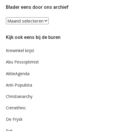
Twitter
Facebook
Blader eens door ons archief
Blader
eens
door
Kijk ook eens bij de buren
ons
archief
Krewinkel krijst
Abu Pessoptimist
AktieAgenda
Anti-Populista
Christianarchy
Crimethinc
De Frysk
Exit