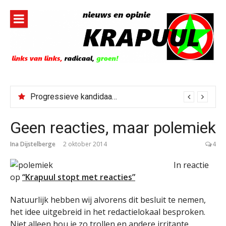
Naar
de
inhoud
springen
Progressieve kandidaat El-Sayed senaatskandidaat Michigan
Geen reacties, maar polemiek
Ina Dijstelberge
2 oktober 2014
4
In reactie
op
“Krapuul stopt met reacties”
Natuurlijk hebben wij alvorens dit besluit te nemen,
het idee uitgebreid in het redactielokaal besproken.
Niet alleen hou je zo trollen en andere irritante