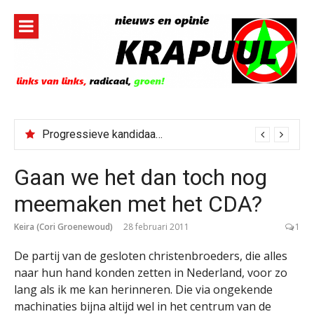
Naar
de
inhoud
springen
Progressieve kandidaat El-Sayed senaatskandidaat Michigan
Gaan we het dan toch nog
meemaken met het CDA?
Keira (Cori Groenewoud)
28 februari 2011
1
De partij van de gesloten christenbroeders, die alles
naar hun hand konden zetten in Nederland, voor zo
lang als ik me kan herinneren. Die via ongekende
machinaties bijna altijd wel in het centrum van de