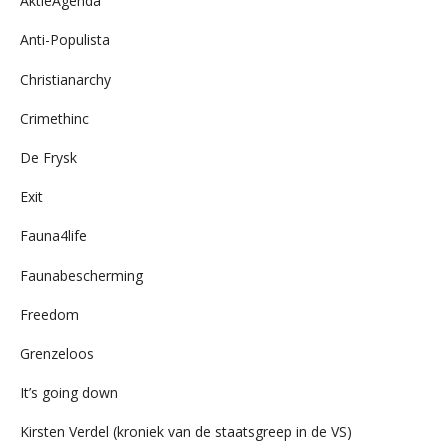
AktieAgenda
Anti-Populista
Christianarchy
Crimethinc
De Frysk
Exit
Fauna4life
Faunabescherming
Freedom
Grenzeloos
It’s going down
Kirsten Verdel (kroniek van de staatsgreep in de VS)