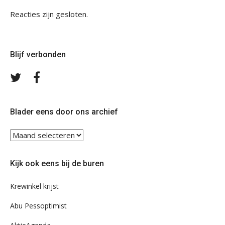
Reacties zijn gesloten.
Blijf verbonden
Volg
Volg
ons
ons
op
op
Twitter
Facebook
Blader eens door ons archief
Blader
eens
door
Kijk ook eens bij de buren
ons
archief
Krewinkel krijst
Abu Pessoptimist