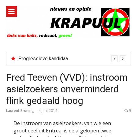
Naar
de
inhoud
springen
Progressieve kandidaat El-Sayed senaatskandidaat Michigan
Fred Teeven (VVD): instroom
asielzoekers onverminderd
flink gedaald hoog
Laurent Bruning
4 juni 2014
9
De instroom van asielzoekers, van wie een
groot deel uit Eritrea, is de afgelopen twee