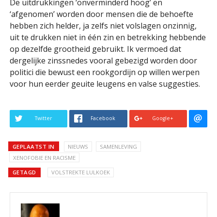
De uitdrukkingen ‘onverminderd hoog’ en
‘afgenomen’ worden door mensen die de behoefte
hebben zich helder, ja zelfs niet volslagen onzinnig,
uit te drukken niet in één zin en betrekking hebbende
op dezelfde grootheid gebruikt. Ik vermoed dat
dergelijke zinssnedes vooral gebezigd worden door
politici die bewust een rookgordijn op willen werpen
voor hun eerder geuite leugens en valse suggesties.
Twitter
Facebook
Google+
GEPLAATST IN
NIEUWS
SAMENLEVING
XENOFOBIE EN RACISME
GETAGD
VOLSTREKTE LULKOEK