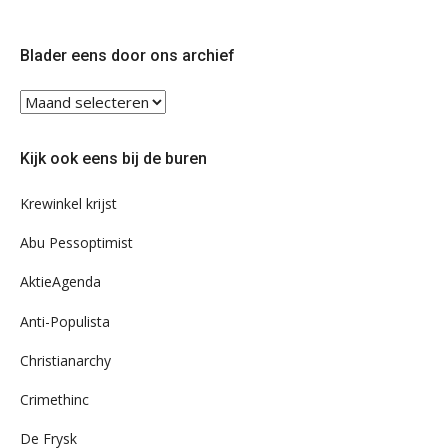
ons
ons
op
op
Twitter
Facebook
Blader eens door ons archief
Blader
eens
door
Kijk ook eens bij de buren
ons
archief
Krewinkel krijst
Abu Pessoptimist
AktieAgenda
Anti-Populista
Christianarchy
Crimethinc
De Frysk