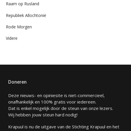
Raam op Rusland
Republiek Allochtonië
Rode Morgen
Videre
Doneren
Deze nieuws- en opiniesite is niet-commercieel,
onafhankelijk en 100% gratis voor iedereen.
Dat is enkel mogelijk door de steun van onze lezers.
Wij hebben jouw steun hard nodig!
Krapuul is nu de uitgave van de Stichting Krapuul en het