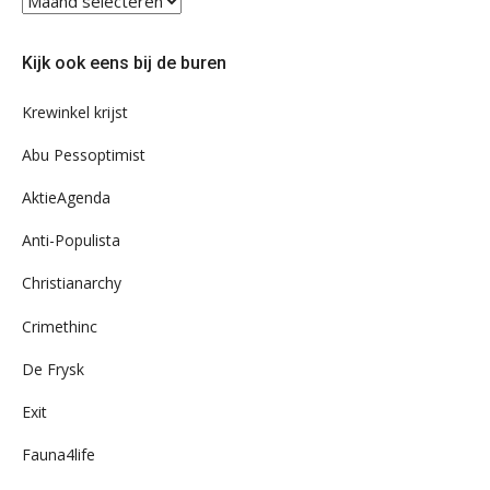
eens
door
Kijk ook eens bij de buren
ons
archief
Krewinkel krijst
Abu Pessoptimist
AktieAgenda
Anti-Populista
Christianarchy
Crimethinc
De Frysk
Exit
Fauna4life