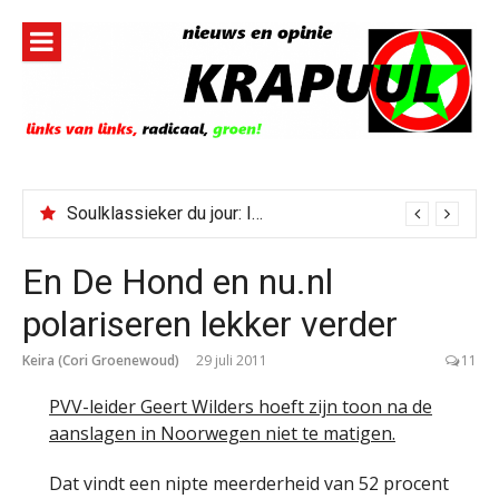
Naar
de
inhoud
springen
Gedachtenis van Peter Faber
Soulklassieker du jour: I Wish It Would Rain
En De Hond en nu.nl
polariseren lekker verder
Keira (Cori Groenewoud)
29 juli 2011
11
PVV-leider Geert Wilders hoeft zijn toon na de
aanslagen in Noorwegen niet te matigen.
Dat vindt een nipte meerderheid van 52 procent