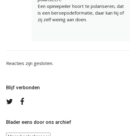
Een opiniepeiler hoort te polariseren, dat
is een beroepsdeformatie, daar kan hij of
zij zelf weinig aan doen.
Reacties zijn gesloten.
Blijf verbonden
Volg
Volg
ons
ons
op
op
Twitter
Facebook
Blader eens door ons archief
Blader