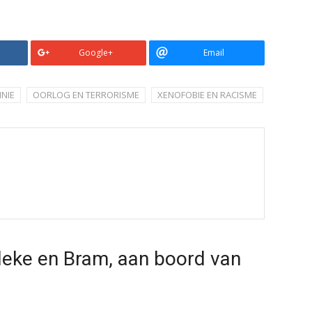
Google+
Email
NIE
OORLOG EN TERRORISME
XENOFOBIE EN RACISME
leke en Bram, aan boord van