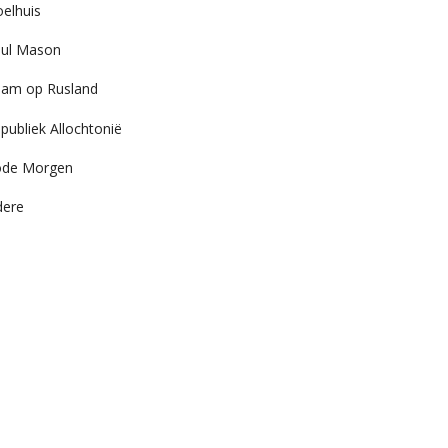
elhuis
ul Mason
am op Rusland
publiek Allochtonië
ode Morgen
dere