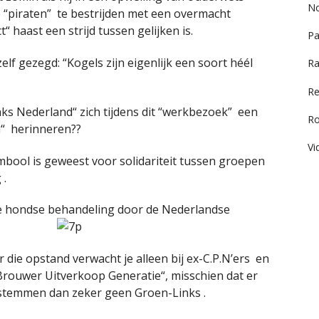
No
 “piraten” te bestrijden met een overmacht
ct“ haast een strijd tussen gelijken is.
Pa
zelf gezegd: “Kogels zijn eigenlijk een soort héél
Ra
Re
s Nederland“ zich tijdens dit “werkbezoek” een
R
“ herinneren??
Vi
mbool is geweest voor solidariteit tussen groepen
 .
 hondse behandeling door de Nederlandse
r die opstand verwacht je alleen bij ex-C.P.N’ers en
Brouwer Uitverkoop Generatie“, misschien dat er
 stemmen dan zeker geen Groen-Links .