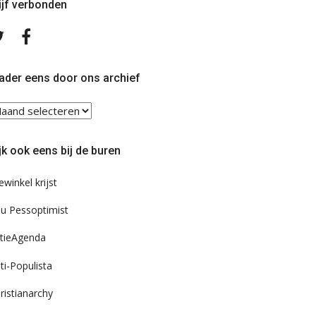
ijf verbonden
Volg
Volg
ons
ons
op
op
Twitter
Facebook
ader eens door ons archief
ader
ns
or
jk ook eens bij de buren
s
chief
ewinkel krijst
u Pessoptimist
tieAgenda
ti-Populista
ristianarchy