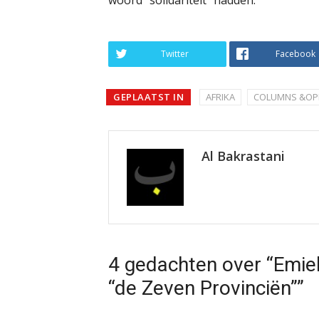
Twitter
Facebook
GEPLAATST IN
AFRIKA
COLUMNS &OPI
Al Bakrastani
4 gedachten over “Emie
“de Zeven Provinciën””