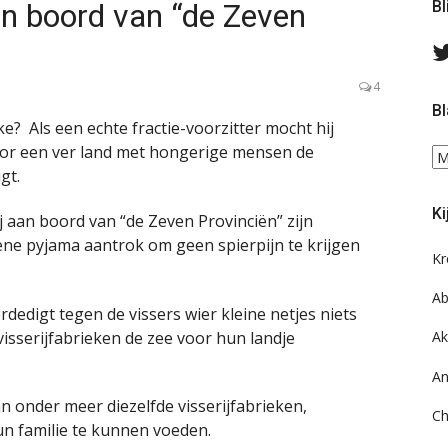
n boord van “de Zeven
Bl
4
Bl
e? Als een echte fractie-voorzitter mocht hij
oor een ver land met hongerige mensen de
Bl
gt.
ee
do
Ki
on
hij aan boord van “de Zeven Provinciën” zijn
ar
ene pyjama aantrok om geen spierpijn te krijgen
Kr
Ab
rdedigt tegen de vissers wier kleine netjes niets
sserijfabrieken de zee voor hun landje
Ak
An
n onder meer diezelfde visserijfabrieken,
Ch
n familie te kunnen voeden.