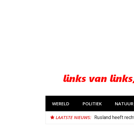
Naar
de
inhoud
springen
WERELD
POLITIEK
NATUUR 
LAATSTE NIEUWS:
Rusland heeft recht