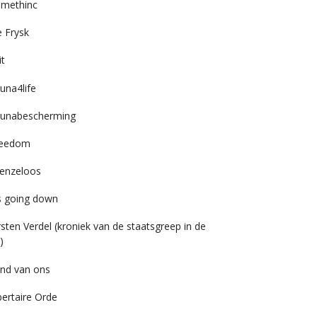
imethinc
 Frysk
it
una4life
unabescherming
reedom
enzeloos
’s going down
rsten Verdel (kroniek van de staatsgreep in de
)
nd van ons
bertaire Orde