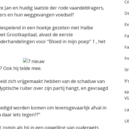
Cr
 Jan en huidig laatste der rode vaandeldragers,
De
ssers en hun weggevangen voedsel?
Ex
smiespelend in een hoekje gezeten met Halbe
het Grootkapitaal, alvast de eerste
Fa
derhandelingen voor “Bloed in mijn poep” 1 , het
Fa
F
,
? Ook hij telde mee.
Gr
heid zich vrijgemaakt hebben van de schaduw van
It
yptische ruiter over zijn partij hangt, en gevraagd
Ki
VS
dedigd worden komen om levensgevaarlijk afval in
La
 daar iets tegen??”
Li
et zomin als hij in een opwelling van ouderwets