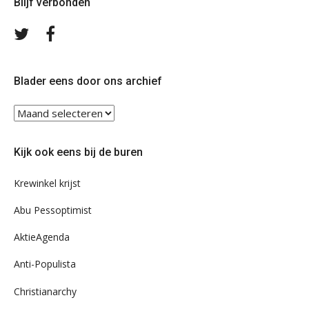
Blijf verbonden
Volg
Volg
ons
ons
op
op
Twitter
Facebook
Blader eens door ons archief
Blader
eens
door
Kijk ook eens bij de buren
ons
archief
Krewinkel krijst
Abu Pessoptimist
AktieAgenda
Anti-Populista
Christianarchy