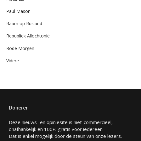
Paul Mason
Raam op Rusland
Republiek Allochtonië
Rode Morgen
Videre
Doneren
Deze nieuws- en opiniesite is niet-commercieel,
onafhankelijk en 100% gratis voor iedereen.
Dat is enkel mogelijk door de steun van onze lezers.