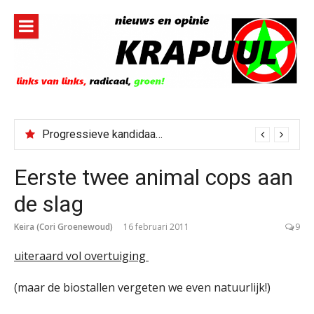
Naar
de
inhoud
springen
Progressieve kandidaat El-Sayed senaatskandidaat Michigan
Eerste twee animal cops aan
de slag
Keira (Cori Groenewoud)
16 februari 2011
9
uiteraard vol overtuiging
(maar de biostallen vergeten we even natuurlijk!)