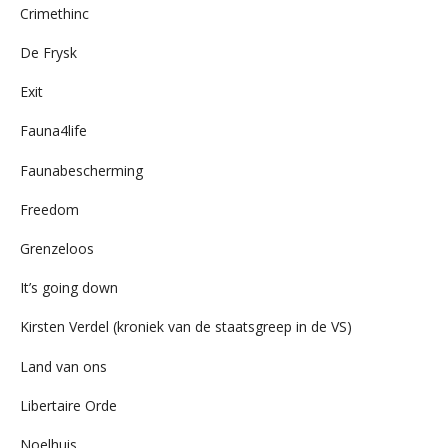
Crimethinc
De Frysk
Exit
Fauna4life
Faunabescherming
Freedom
Grenzeloos
It’s going down
Kirsten Verdel (kroniek van de staatsgreep in de VS)
Land van ons
Libertaire Orde
Noelhuis