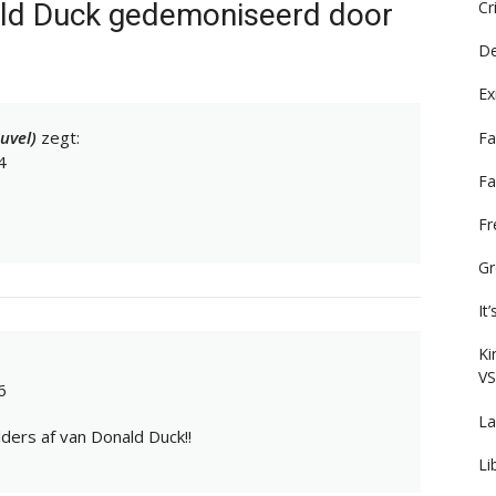
ald Duck gedemoniseerd door
Cr
De
Ex
uvel)
zegt:
Fa
4
Fa
F
Gr
It
Ki
VS
6
La
ders af van Donald Duck!!
Li