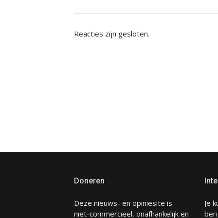
Reacties zijn gesloten.
Doneren
Inte
Deze nieuws- en opiniesite is
Je k
niet-commercieel, onafhankelijk en
beri