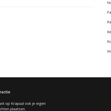
No
Pa
Ra
Re
R
Vi
ractie
unt op Krapuul ook je eigen
chten plaatsen.