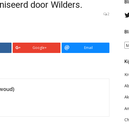
iseerd door Wilders.
Bl
2
Bl
Bl
Google+
Email
ee
do
Ki
on
ar
Kr
Ab
ewoud)
Ak
An
Ch