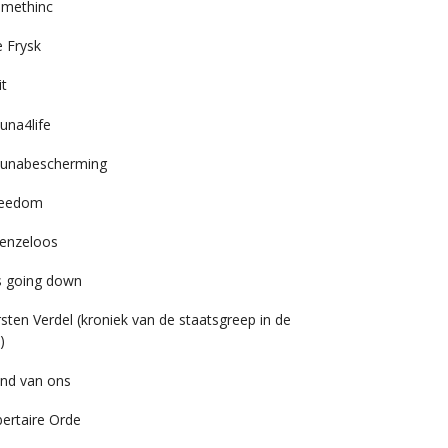
imethinc
 Frysk
it
una4life
unabescherming
reedom
enzeloos
’s going down
rsten Verdel (kroniek van de staatsgreep in de
)
nd van ons
bertaire Orde