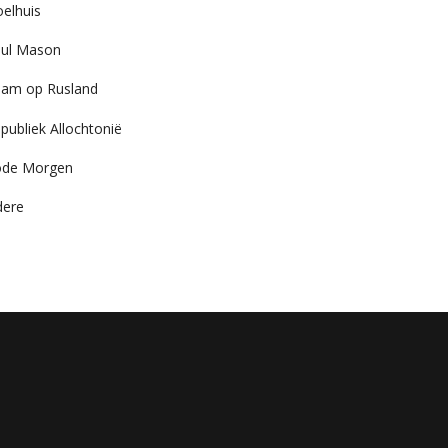
elhuis
ul Mason
am op Rusland
publiek Allochtonië
ode Morgen
dere