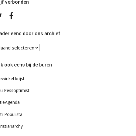
ijf verbonden
Volg
Volg
ons
ons
op
op
Twitter
Facebook
ader eens door ons archief
ader
ns
or
jk ook eens bij de buren
s
chief
ewinkel krijst
u Pessoptimist
tieAgenda
ti-Populista
ristianarchy