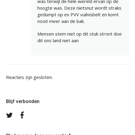
was terwijl de hele wereld ervan op de
hoogte was. Deze nietsnut wordt straks
gedumpt op ex PVV vuilnisbelt en komt
nooit meer aan de bak.
Mensen stem niet op dit stuk stront doe
dit ons land niet aan
Reacties zijn gesloten.
Blijf verbonden
Volg
Volg
ons
ons
op
op
Twitter
Facebook