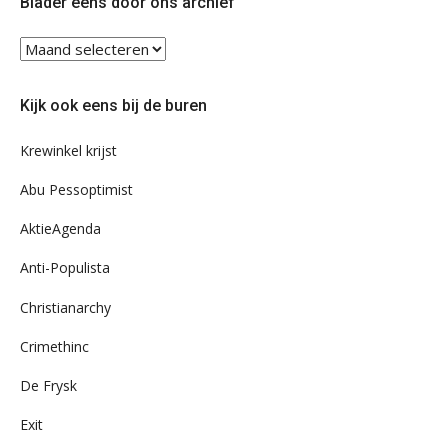
Blader eens door ons archief
Blader
eens
door
Kijk ook eens bij de buren
ons
archief
Krewinkel krijst
Abu Pessoptimist
AktieAgenda
Anti-Populista
Christianarchy
Crimethinc
De Frysk
Exit