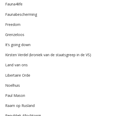
Fauna4life
Faunabescherming
Freedom
Grenzeloos
It’s going down
Kirsten Verdel (kroniek van de staatsgreep in de VS)
Land van ons
Libertaire Orde
Noelhuis
Paul Mason
Raam op Rusland
Republiek Allochtonië