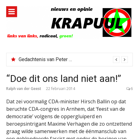
Naar
de
inhoud
springen
Gedachtenis van Peter Faber
Todd Blanche benoemd tot Attorney General
“Doe dit ons land niet aan!”
Ralph van der Geest
22 februari 2014
6
Dat zei voormalig CDA-minister Hirsch Ballin op dat
beruchte CDA-congres in Arnhem, dat ‘feest van de
democratie’ volgens de oppergluiperd en
beroepsintrigant Maxime Verhagen die zo ontzettend
graag wilde samenwerken met de éénmansclub van
een geblondeerde fascist met onder de horigen van