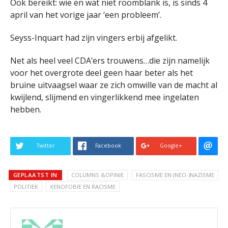
Ook bereikt: wie en wat niet roomblank is, is sinds 4
april van het vorige jaar ‘een probleem’.
Seyss-Inquart had zijn vingers erbij afgelikt.
Net als heel veel CDA’ers trouwens…die zijn namelijk
voor het overgrote deel geen haar beter als het
bruine uitvaagsel waar ze zich omwille van de macht al
kwijlend, slijmend en vingerlikkend mee ingelaten
hebben.
Twitter
Facebook
Google+
GEPLAATST IN
COLUMNS &OPINIE
FASCISME EN (NEO-)NAZISME
POLITIEK
XENOFOBIE EN RACISME