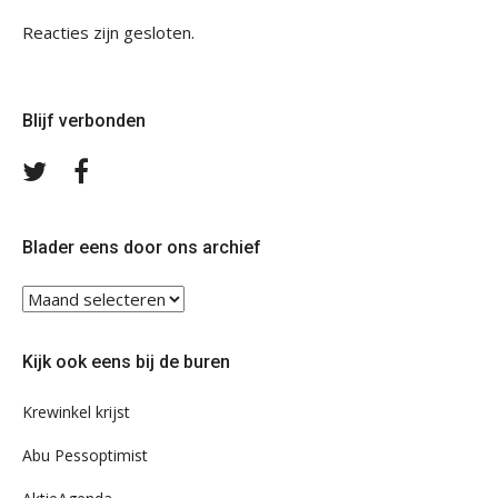
Reacties zijn gesloten.
Blijf verbonden
Volg
Volg
ons
ons
op
op
Twitter
Facebook
Blader eens door ons archief
Blader
eens
door
Kijk ook eens bij de buren
ons
archief
Krewinkel krijst
Abu Pessoptimist