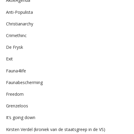
AktieAgenda
Anti-Populista
Christianarchy
Crimethinc
De Frysk
Exit
Fauna4life
Faunabescherming
Freedom
Grenzeloos
It’s going down
Kirsten Verdel (kroniek van de staatsgreep in de VS)