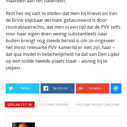
maanden aan het nadenken.
Rest het mij vast te stellen dat men bij Knevel en Van
de Brink blijkbaar dermate gefascineerd is door
rioolrabiaatrechts, dat men in een tijd dat de PVV zelfs
voor haar eigen doen weinig substantieels naar
buiten brengt nog steeds bereid is om zo ongeveer
het minst relevante PVV-kamerlid er met zijn haar –
dat qua model in belachelijkheid na dat van Den Lijder
op een solide tweede plaats staat – alsnog bij te
slepen.
Twitter
Facebook
Google+
GEPLAATST IN
COLUMNS &OPINIE
FASCISME EN (NEO-)NAZISME