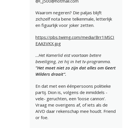
@l_j500@hotmail.com
Waarom negeren? Die paljas blijft
zichzelf nota bene telkenmale, letterlijk
en figuurlijk voor joker zetten.
https://pbs.twimg.com/media/Brr1MSCI
EAA3VKX.jpg
…Het Kamerlid eist voortaan betere
beveiliging, zei hij in het tv-programma.
”Het moet niet zo zijn dat alles om Geert
Wilders draait“.
En dat met een éénpersoons politieke
partij. Dion is, volgens de inmiddels -
vele- geruchten, een ‘loose cannon’.
Vraag me overigens af, of iets als de
AIVD daar rekenschap mee houdt. Friend
or foe.