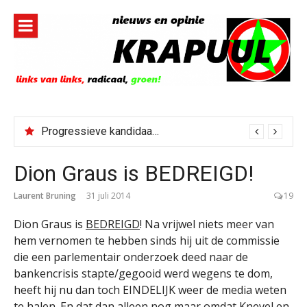
Naar
de
inhoud
springen
Bestorming Ceuta gevolg van op sociale media verspreide hoax?
Dion Graus is BEDREIGD!
Laurent Bruning
31 juli 2014
19
Dion Graus is
BEDREIGD
! Na vrijwel niets meer van
hem vernomen te hebben sinds hij uit de commissie
die een parlementair onderzoek deed naar de
bankencrisis stapte/gegooid werd wegens te dom,
heeft hij nu dan toch EINDELIJK weer de media weten
te halen. En dat dan alleen nog maar omdat Knevel en