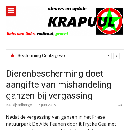
Naar
de
inhoud
springen
Bestorming Ceuta gevolg van op sociale media verspreide hoax?
Dierenbescherming doet
aangifte van mishandeling
ganzen bij vergassing
Ina Dijstelberge
16 juni 2015
1
Nadat
de vergassing van ganzen in het Friese
natuurpark De Alde Feanen
door it Fryske Gea
met