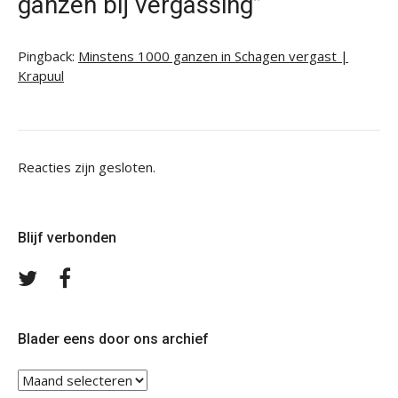
ganzen bij vergassing”
Pingback:
Minstens 1000 ganzen in Schagen vergast |
Krapuul
Reacties zijn gesloten.
Blijf verbonden
Volg
Volg
ons
ons
op
op
Twitter
Facebook
Blader eens door ons archief
Blader
eens