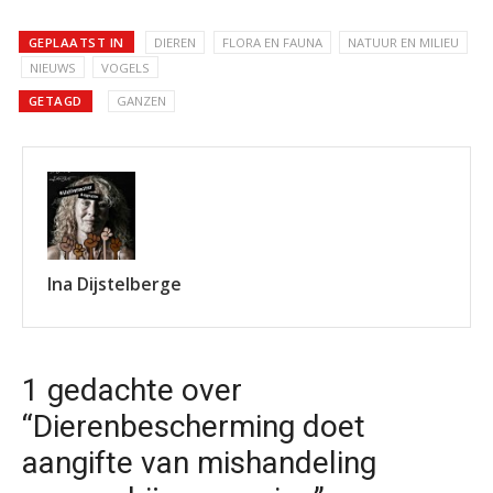
GEPLAATST IN
DIEREN
FLORA EN FAUNA
NATUUR EN MILIEU
NIEUWS
VOGELS
GETAGD
GANZEN
Ina Dijstelberge
1 gedachte over
“Dierenbescherming doet
aangifte van mishandeling