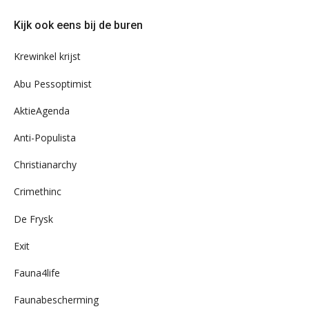
door
Kijk ook eens bij de buren
ons
archief
Krewinkel krijst
Abu Pessoptimist
AktieAgenda
Anti-Populista
Christianarchy
Crimethinc
De Frysk
Exit
Fauna4life
Faunabescherming