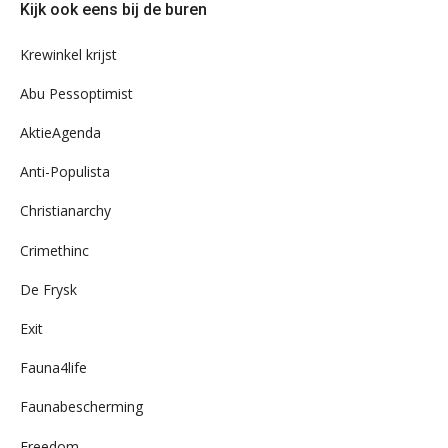
Kijk ook eens bij de buren
ons
archief
Krewinkel krijst
Abu Pessoptimist
AktieAgenda
Anti-Populista
Christianarchy
Crimethinc
De Frysk
Exit
Fauna4life
Faunabescherming
Freedom