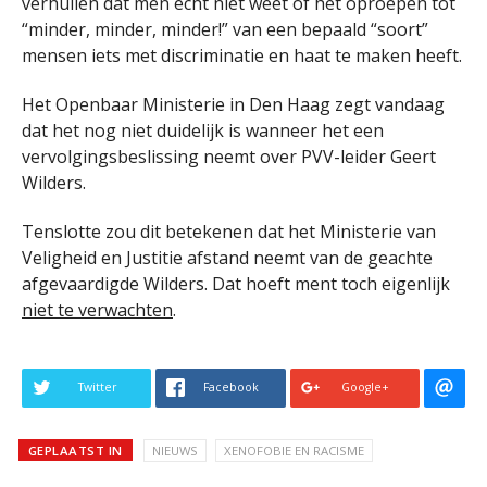
verhullen dat men echt niet weet of het oproepen tot
“minder, minder, minder!” van een bepaald “soort”
mensen iets met discriminatie en haat te maken heeft.
Het Openbaar Ministerie in Den Haag zegt vandaag
dat het nog niet duidelijk is wanneer het een
vervolgingsbeslissing neemt over PVV-leider Geert
Wilders.
Tenslotte zou dit betekenen dat het Ministerie van
Veligheid en Justitie afstand neemt van de geachte
afgevaardigde Wilders. Dat hoeft ment toch eigenlijk
niet te verwachten
.
Twitter
Facebook
Google+
GEPLAATST IN
NIEUWS
XENOFOBIE EN RACISME