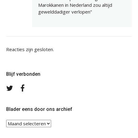
Marokkanen in Nederland zou altijd
gewelddadiger verlopen”
Reacties zijn gesloten.
Blijf verbonden
Volg
Volg
ons
ons
op
op
Twitter
Facebook
Blader eens door ons archief
Blader
eens
door