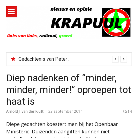
Naar
de
inhoud
springen
Gedachtenis van Peter Faber
Todd Blanche benoemd tot Attorney General
Diep nadenken of “minder,
minder, minder!” oproepen tot
haat is
Arnold J. van der Kluft
23 september 2014
14
Diepe gedachten koestert men bij het Openbaar
Ministerie. Duizenden aangiften kunnen niet