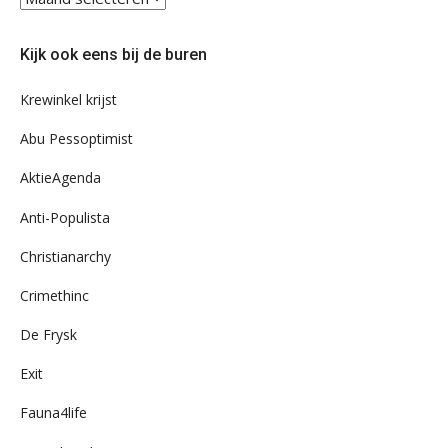
eens
door
Kijk ook eens bij de buren
ons
archief
Krewinkel krijst
Abu Pessoptimist
AktieAgenda
Anti-Populista
Christianarchy
Crimethinc
De Frysk
Exit
Fauna4life