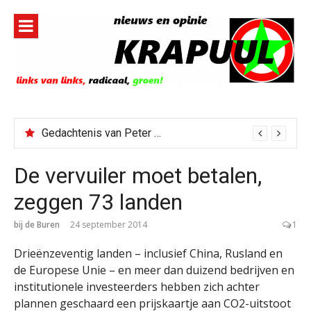
Naar
de
inhoud
springen
Gedachtenis van Peter Faber
De vervuiler moet betalen,
zeggen 73 landen
bij de Buren
24 september 2014
1
Drieënzeventig landen – inclusief China, Rusland en
de Europese Unie – en meer dan duizend bedrijven en
institutionele investeerders hebben zich achter
plannen geschaard een prijskaartje aan CO2-uitstoot