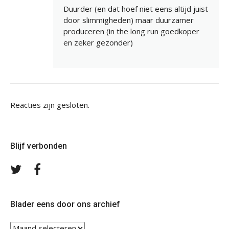
Duurder (en dat hoef niet eens altijd juist
door slimmigheden) maar duurzamer
produceren (in the long run goedkoper
en zeker gezonder)
Reacties zijn gesloten.
Blijf verbonden
Volg
Volg
ons
ons
op
op
Twitter
Facebook
Blader eens door ons archief
Blader