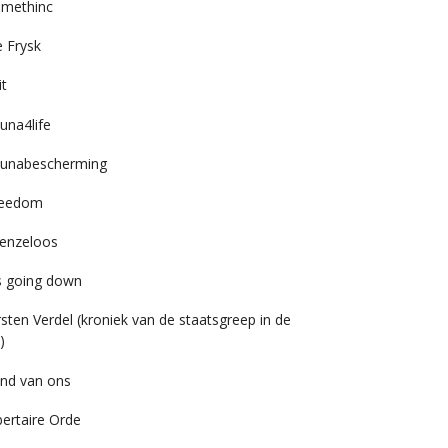
imethinc
 Frysk
it
una4life
unabescherming
reedom
enzeloos
’s going down
rsten Verdel (kroniek van de staatsgreep in de
)
nd van ons
bertaire Orde