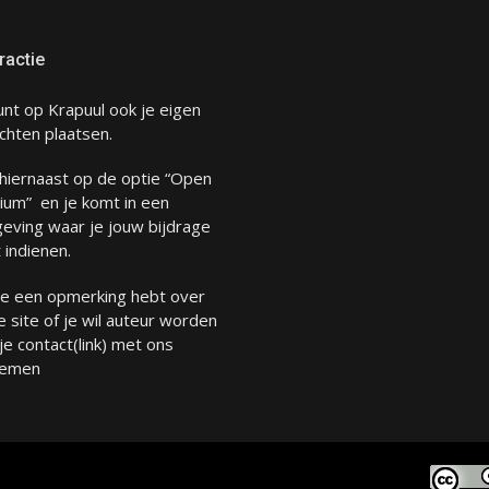
ractie
unt op Krapuul ook je eigen
chten plaatsen.
 hiernaast op de optie “Open
ium” en je komt in een
eving waar je jouw bijdrage
 indienen.
 je een opmerking hebt over
 site of je wil auteur worden
 je
contact
(link) met ons
emen