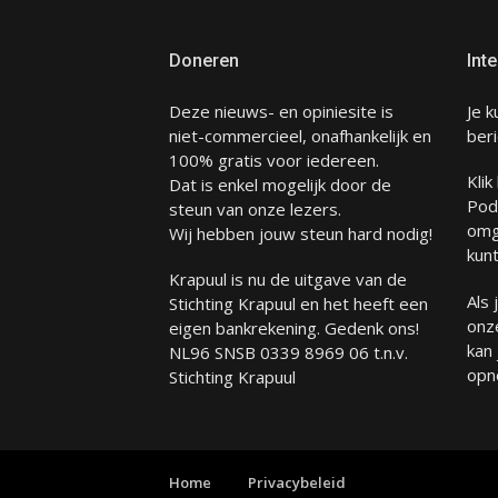
Doneren
Inte
Deze nieuws- en opiniesite is
Je k
niet-commercieel, onafhankelijk en
beri
100% gratis voor iedereen.
Klik
Dat is enkel mogelijk door de
Pod
steun van onze lezers.
omg
Wij hebben jouw steun hard nodig!
kunt
Krapuul is nu de uitgave van de
Als
Stichting Krapuul en het heeft een
onze
eigen bankrekening. Gedenk ons!
kan
NL96 SNSB 0339 8969 06 t.n.v.
opn
Stichting Krapuul
Home
Privacybeleid