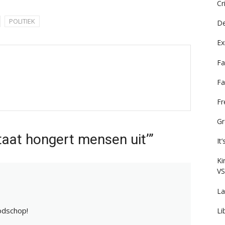
Cr
POLITIEK
De
Ex
Fa
Fa
F
Gr
taat hongert mensen uit’”
It
Ki
VS
La
odschop!
Li