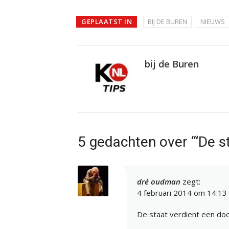
GEPLAATST IN
BIJ DE BUREN
NIEUWS
bij de Buren
5 gedachten over “‘De s
dré oudman
zegt:
4 februari 2014 om 14:13
De staat verdient een do