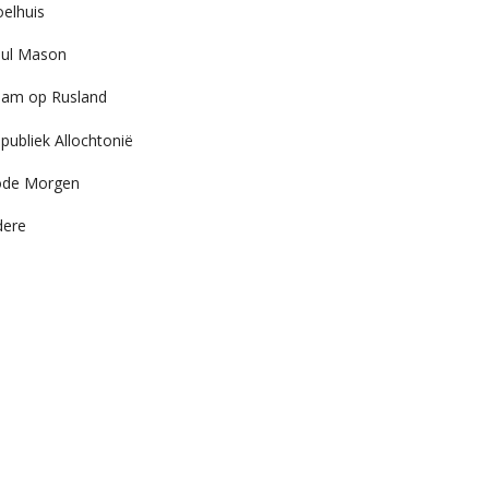
elhuis
ul Mason
am op Rusland
publiek Allochtonië
ode Morgen
dere