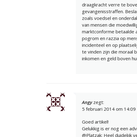
draagkracht verre te bov
gevangenisstraffen. Besla
zoals voedsel en onderda
van mensen die moedwillig
marktconforme betaalde ar
pogrom en razzia op men
incidenteel en op plaatsel
te vinden zijn die moraal 
inkomen en geld boven hu
Angy
zegt:
5 februari 2014 om 14:09
Goed artikel!
Gelukkig is er nog een advo
@Platzak: Heel duidelijk 