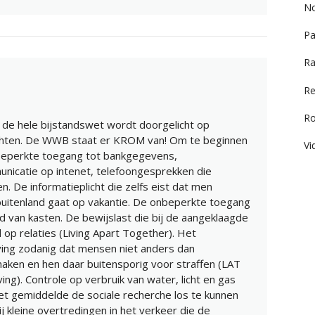
No
Pa
Ra
Re
R
t de hele bijstandswet wordt doorgelicht op
hten. De WWB staat er KROM van! Om te beginnen
Vi
beperkte toegang tot bankgegevens,
nicatie op intenet, telefoongesprekken die
. De informatieplicht die zelfs eist dat men
buitenland gaat op vakantie. De onbeperkte toegang
d van kasten. De bewijslast die bij de aangeklaagde
op relaties (Living Apart Together). Het
ing zodanig dat mensen niet anders dan
en en hen daar buitensporig voor straffen (LAT
ving). Controle op verbruik van water, licht en gas
het gemiddelde de sociale recherche los te kunnen
bij kleine overtredingen in het verkeer die de