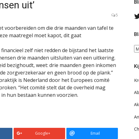
sen uit’
Bl
5
het voorbereiden om die drie maanden van tafel te
Bl
“Deze maatregel moet kapot, dit gaat
Bl
financieel zelf niet redden de bijstand het laatste
ee
 mensen drie maanden uitsluiten van een uitkering.
do
rheid bezighoudt, weet: drie maanden geen inkomen
Ki
on
 de zorgverzekeraar en geen brood op de plank.”
ar
 praktijk is Nederland door het Europees comité
Kr
roken. “Het comité stelt dat de overheid mag
Ab
 in hun bestaan kunnen voorzien.
Ak
An
Ch
Google+
Email