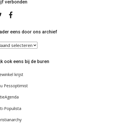
ijf verbonden
Volg
Volg
ons
ons
op
op
Twitter
Facebook
ader eens door ons archief
ader
ns
or
jk ook eens bij de buren
s
chief
ewinkel krijst
u Pessoptimist
tieAgenda
ti-Populista
ristianarchy