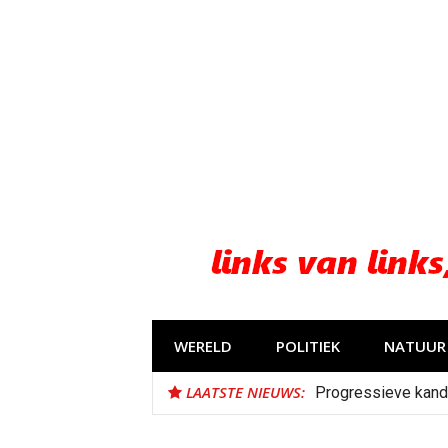
Naar
de
inhoud
springen
WERELD
POLITIEK
NATUUR 
LAATSTE NIEUWS:
Progressieve kand