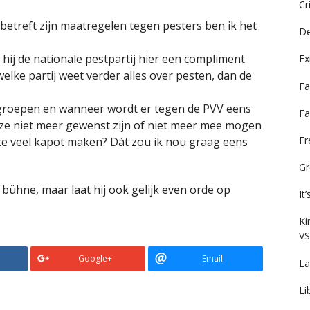
Cr
betreft zijn maatregelen tegen pesters ben ik het
De
t hij de nationale pestpartij hier een compliment
Ex
welke partij weet verder alles over pesten, dan de
Fa
gsgroepen en wanneer wordt er tegen de PVV eens
Fa
ze niet meer gewenst zijn of niet meer mee mogen
F
te veel kapot maken? Dát zou ik nou graag eens
Gr
bühne, maar laat hij ook gelijk even orde op
It
Ki
VS
Google+
Email
La
Li