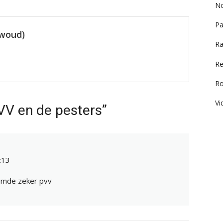
No
Pa
ewoud)
Ra
Re
R
Vi
VV en de pesters”
:13
stemde zeker pvv