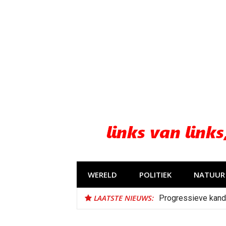
Naar
de
inhoud
springen
WERELD
POLITIEK
NATUUR 
LAATSTE NIEUWS:
Progressieve kand