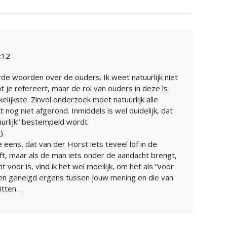
:12
rde woorden over de ouders. Ik weet natuurlijk niet
t je refereert, maar de rol van ouders in deze is
elijkste. Zinvol onderzoek moet natuurlijk alle
kt nog niet afgerond. Inmiddels is wel duidelijk, dat
uurlijk” bestempeld wordt
8
)
 eens, dat van der Horst iets teveel lof in de
ft, maar als de man iets onder de aandacht brengt,
voor is, vind ik het wel moeilijk, om het als “voor
ben geneigd ergens tussen jouw mening en die van
zitten…