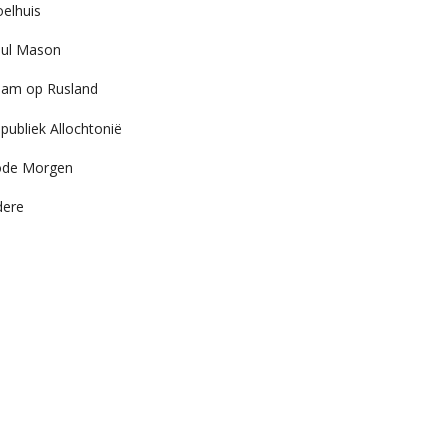
elhuis
ul Mason
am op Rusland
publiek Allochtonië
ode Morgen
dere