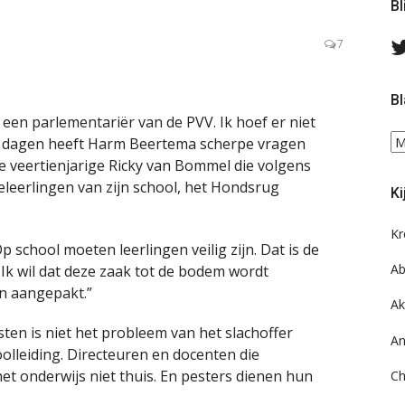
s
Bl
7
Bl
een parlementariër van de PVV. Ik hoef er niet
Bl
er dagen heeft Harm Beertema scherpe vragen
ee
de veertienjarige Ricky van Bommel die volgens
do
leerlingen van zijn school, het Hondsrug
Ki
on
ar
Kr
p school moeten leerlingen veilig zijn. Dat is de
Ab
 Ik wil dat deze zaak tot de bodem wordt
n aangepakt.”
Ak
ten is niet het probleem van het slachoffer
An
lleiding. Directeuren en docenten die
et onderwijs niet thuis. En pesters dienen hun
Ch