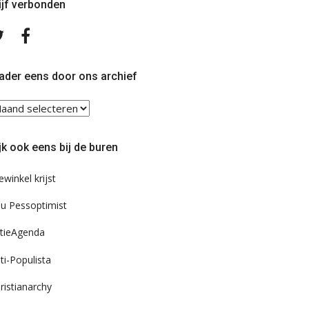
ijf verbonden
Volg
Volg
ons
ons
op
op
Twitter
Facebook
ader eens door ons archief
ader
ns
or
jk ook eens bij de buren
s
chief
ewinkel krijst
u Pessoptimist
tieAgenda
ti-Populista
ristianarchy