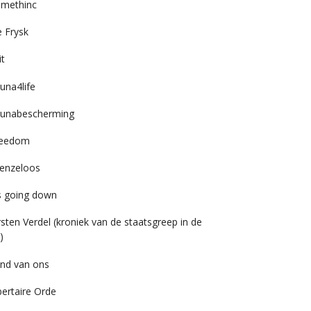
imethinc
 Frysk
it
una4life
unabescherming
reedom
enzeloos
’s going down
rsten Verdel (kroniek van de staatsgreep in de
)
nd van ons
bertaire Orde