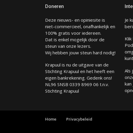
Doneren
Inte
Deze nieuws- en opiniesite is
Je k
niet-commercieel, onafhankelijk en
beri
100% gratis voor iedereen.
Klik
Dat is enkel mogelijk door de
Pod
steun van onze lezers.
omg
Wij hebben jouw steun hard nodig!
kunt
Krapuul is nu de uitgave van de
Als
Stichting Krapuul en het heeft een
onze
eigen bankrekening. Gedenk ons!
kan
NL96 SNSB 0339 8969 06 t.n.v.
opn
Stichting Krapuul
Home
Privacybeleid