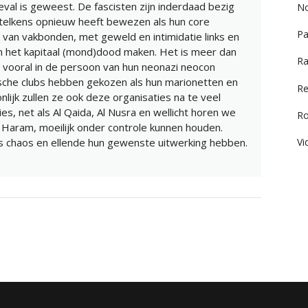
val is geweest. De fascisten zijn inderdaad bezig
No
telkens opnieuw heeft bewezen als hun core
Pa
n van vakbonden, met geweld en intimidatie links en
 het kapitaal (mond)dood maken. Het is meer dan
Ra
 vooral in de persoon van hun neonazi neocon
ische clubs hebben gekozen als hun marionetten en
Re
lijk zullen ze ook deze organisaties na te veel
es, net als Al Qaida, Al Nusra en wellicht horen we
R
Haram, moeilijk onder controle kunnen houden.
Vi
ls chaos en ellende hun gewenste uitwerking hebben.