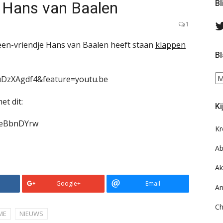
n Hans van Baalen
Bl
1
een-vriendje Hans van Baalen heeft staan
klappen
Bl
Bl
uDzXAgdf4&feature=youtu.be
ee
do
t dit:
Ki
on
ar
EeBbnDYrw
Kr
Ab
Ak
Google+
Email
An
Ch
ME
NIEUWS