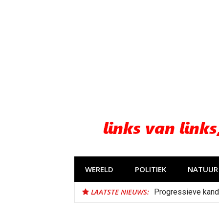
Naar
de
inhoud
springen
WERELD
POLITIEK
NATUUR 
LAATSTE NIEUWS:
Progressieve kand