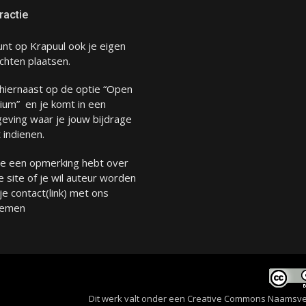
ractie
unt op Krapuul ook je eigen
chten plaatsen.
 hiernaast op de optie “Open
ium” en je komt in een
eving waar je jouw bijdrage
 indienen.
 je een opmerking hebt over
 site of je wil auteur worden
 je
contact
(link) met ons
emen
Dit werk valt onder een
Creative Commons Naamsverme