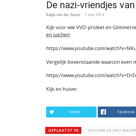
De nazi-vriendjes va
Ralph van der Geest
7 mei 2014
Kijk voor wie VVD-proleet en Glimmerv
en juichen
:
https://www.youtube.com/watch?v=NK
Vergelijk bovenstaande waanzin even me
https://www.youtube.com/watch?v=Dr
Kijk en huiver.
Twitter
Facebook
GEPLAATST IN
FASCISME EN (NEO-)NAZIS