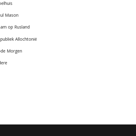
elhuis
ul Mason
am op Rusland
publiek Allochtonië
ode Morgen
dere