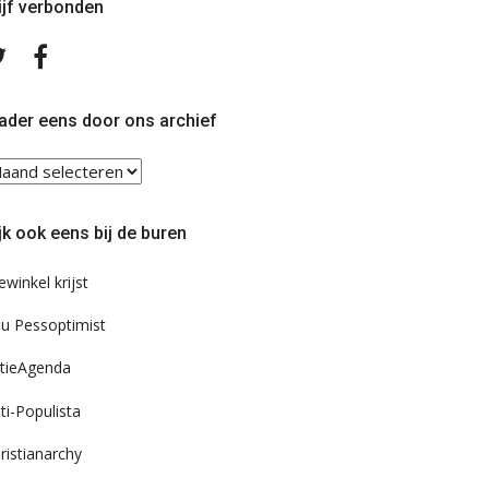
ijf verbonden
Volg
Volg
ons
ons
op
op
Twitter
Facebook
ader eens door ons archief
ader
ns
or
jk ook eens bij de buren
s
chief
ewinkel krijst
u Pessoptimist
tieAgenda
ti-Populista
ristianarchy