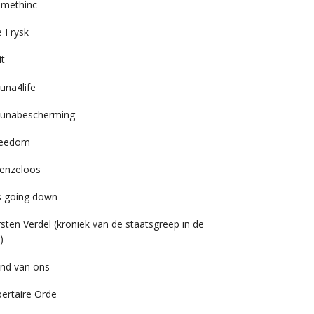
imethinc
 Frysk
it
una4life
unabescherming
reedom
enzeloos
’s going down
rsten Verdel (kroniek van de staatsgreep in de
)
nd van ons
bertaire Orde