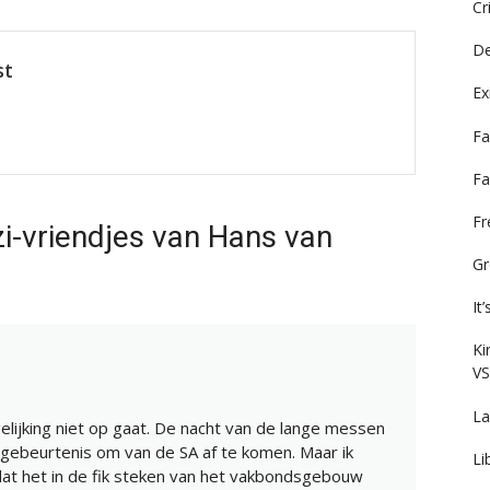
Cr
De
st
Ex
Fa
Fa
F
i-vriendjes van Hans van
Gr
It
Ki
VS
La
elijking niet op gaat. De nacht van de lange messen
e gebeurtenis om van de SA af te komen. Maar ik
Li
t het in de fik steken van het vakbondsgebouw