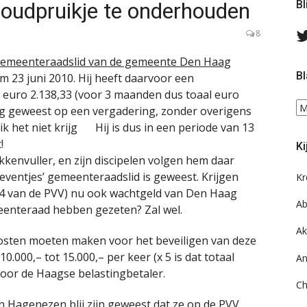
oudpruikje te onderhouden
Bl
8
gemeenteraadslid van de gemeente Den Haag
Bl
m 23 juni 2010. Hij heeft daarvoor een
euro 2.138,33 (voor 3 maanden dus toaal euro
Bl
zig geweest op een vergadering, zonder overigens
ee
ik het niet krijg
Hij is dus in een periode van 13
do
!
Ki
on
akkenvuller, en zijn discipelen volgen hem daar
ar
 ‘eventjes’ gemeenteraadslid is geweest. Krijgen
Kr
an 4 van de PVV) nu ook wachtgeld van Den Haag
Ab
enteraad hebben gezeten? Zal wel.
Ak
osten moeten maken voor het beveiligen van deze
.000,– tot 15.000,– per keer (x 5 is dat totaal
An
 door de Haagse belastingbetaler.
Ch
n Hagenezen blij zijn geweest dat ze op de PVV