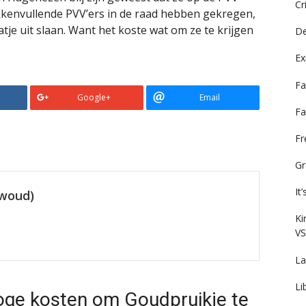
Cr
kkenvullende PVV’ers in de raad hebben gekregen,
tje uit slaan. Want het koste wat om ze te krijgen
De
Ex
Fa
Google+
Email
Fa
F
Gr
It
ewoud)
Ki
VS
La
Li
oge kosten om Goudpruikje te