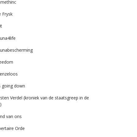
imethinc
 Frysk
it
una4life
unabescherming
reedom
enzeloos
’s going down
rsten Verdel (kroniek van de staatsgreep in de
)
nd van ons
bertaire Orde