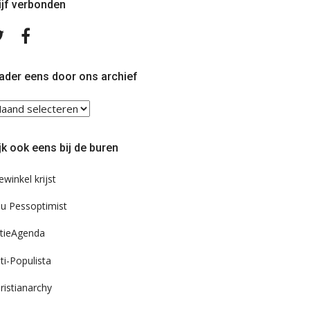
ijf verbonden
Volg
Volg
ons
ons
op
op
Twitter
Facebook
ader eens door ons archief
ader
ns
or
jk ook eens bij de buren
s
chief
ewinkel krijst
u Pessoptimist
tieAgenda
ti-Populista
ristianarchy