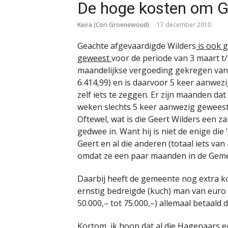
De hoge kosten om G
Keira (Cori Groenewoud)
17 december 2010
Geachte afgevaardigde Wilders
is ook 
geweest
voor de periode van 3 maart t/
maandelijkse vergoeding gekregen van 
6.414,99) en is daarvoor 5 keer aanwe
zelf iets te zeggen. Er zijn maanden dat 
weken slechts 5 keer aanwezig geweest
Oftewel, wat is die Geert Wilders een z
gedwee in. Want hij is niet de enige die
Geert en al die anderen (totaal iets v
omdat ze een paar maanden in de Geme
Daarbij heeft de gemeente nog extra k
ernstig bedreigde (kuch) man van euro 10
50.000,– tot 75.000,–) allemaal betaald
Kortom, ik hoop dat al die Hagenaars e