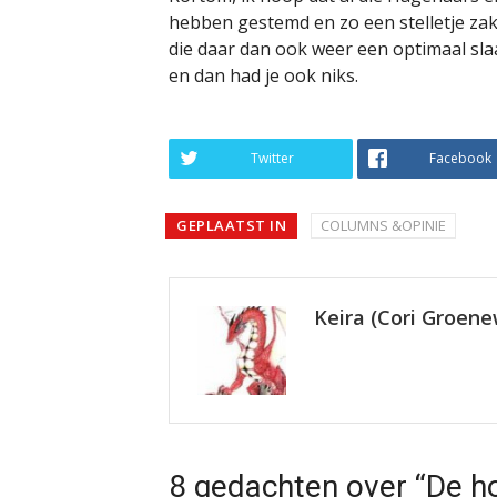
hebben gestemd en zo een stelletje za
die daar dan ook weer een optimaal slaa
en dan had je ook niks.
Twitter
Facebook
GEPLAATST IN
COLUMNS &OPINIE
Keira (Cori Groen
8 gedachten over “De h