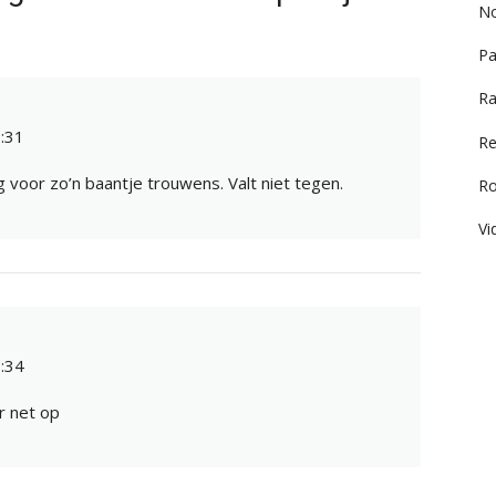
No
Pa
Ra
:31
Re
voor zo’n baantje trouwens. Valt niet tegen.
R
Vi
:34
er net op