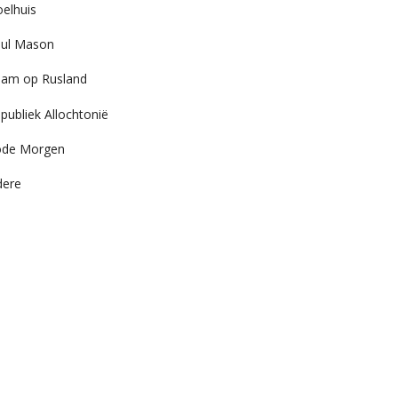
elhuis
ul Mason
am op Rusland
publiek Allochtonië
ode Morgen
dere