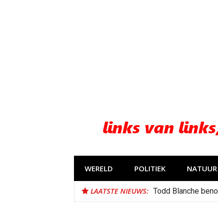
Naar
de
inhoud
springen
WERELD
POLITIEK
NATUUR 
LAATSTE NIEUWS:
Todd Blanche beno