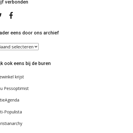
ijf verbonden
Volg
Volg
ons
ons
op
op
Twitter
Facebook
ader eens door ons archief
ader
ns
or
jk ook eens bij de buren
s
chief
ewinkel krijst
u Pessoptimist
tieAgenda
ti-Populista
ristianarchy