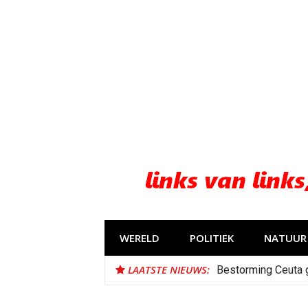
Naar
de
inhoud
springen
WERELD
POLITIEK
NATUUR 
LAATSTE NIEUWS:
Bestorming Ceuta 