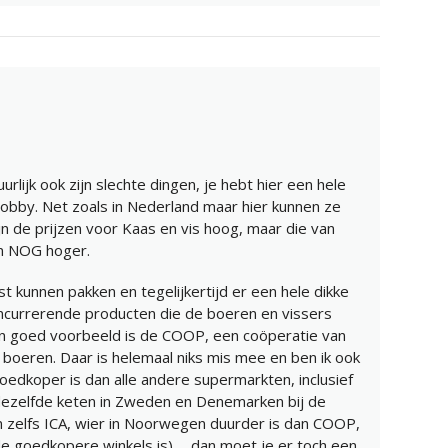
lijk ook zijn slechte dingen, je hebt hier een hele
 lobby. Net zoals in Nederland maar hier kunnen ze
n de prijzen voor Kaas en vis hoog, maar die van
n NOG hoger.
t kunnen pakken en tegelijkertijd er een hele dikke
oncurrerende producten die de boeren en vissers
en goed voorbeeld is de COOP, een coöperatie van
 boeren. Daar is helemaal niks mis mee en ben ik ook
edkoper is dan alle andere supermarkten, inclusief
l dezelfde keten in Zweden en Denemarken bij de
 zelfs ICA, wier in Noorwegen duurder is dan COOP,
e goedkopere winkels is)…. dan moet je er toch een