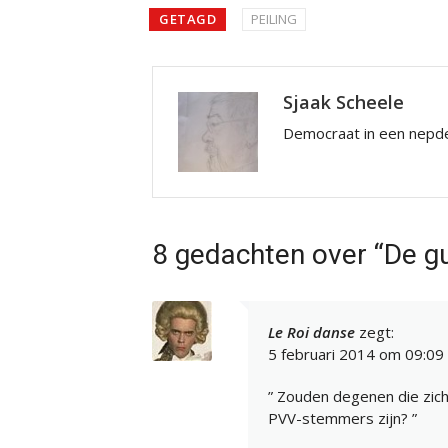
GETAGD
PEILING
Sjaak Scheele
Democraat in een nepde
8 gedachten over “De g
Le Roi danse
zegt:
5 februari 2014 om 09:09
” Zouden degenen die zic
PVV-stemmers zijn? ”