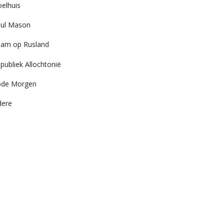
elhuis
ul Mason
am op Rusland
publiek Allochtonië
ode Morgen
dere