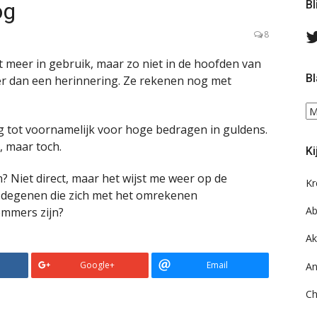
og
Bl
8
iet meer in gebruik, maar zo niet in de hoofden van
Bl
er dan een herinnering. Ze rekenen nog met
Bl
ee
g tot voornamelijk voor hoge bedragen in guldens.
do
n, maar toch.
Ki
on
ar
n? Niet direct, maar het wijst me weer op de
Kr
degenen die zich met het omrekenen
Ab
mmers zijn?
Ak
Google+
Email
An
Ch