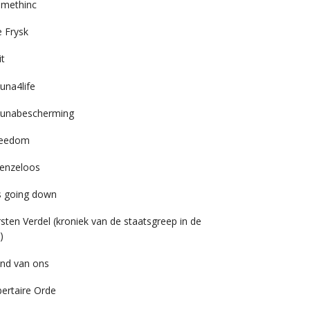
imethinc
 Frysk
it
una4life
unabescherming
reedom
enzeloos
’s going down
rsten Verdel (kroniek van de staatsgreep in de
)
nd van ons
bertaire Orde