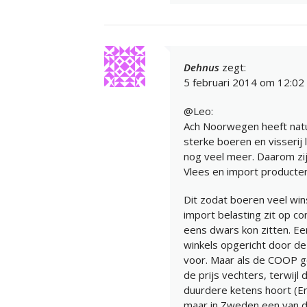
Dehnus
zegt:
5 februari 2014 om 12:02
@Leo:
Ach Noorwegen heeft natuur
sterke boeren en visserij
nog veel meer. Daarom zij
Vlees en import producte
Dit zodat boeren veel wins
import belasting zit op c
eens dwars kon zitten. E
winkels opgericht door de
voor. Maar als de COOP go
de prijs vechters, terwij
duurdere ketens hoort (En
maar in Zweden een van d