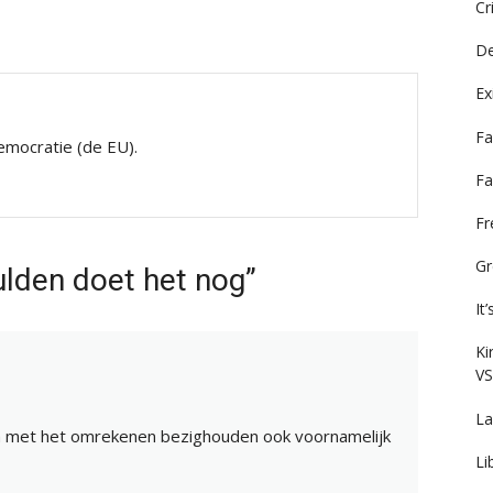
Cr
De
Ex
Fa
mocratie (de EU).
Fa
F
Gr
ulden doet het nog”
It
Ki
VS
La
h met het omrekenen bezighouden ook voornamelijk
Li