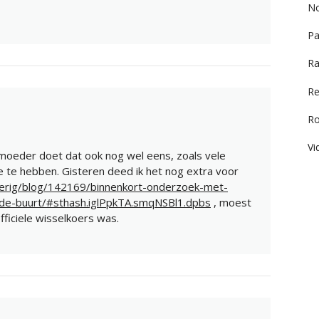
No
Pa
Ra
Re
R
Vi
n moeder doet dat ook nog wel eens, zoals vele
 te hebben. Gisteren deed ik het nog extra voor
overig/blog/142169/binnenkort-onderzoek-met-
-de-buurt/#sthash.iglPpkTA.smqNSBl1.dpbs
, moest
ficiele wisselkoers was.