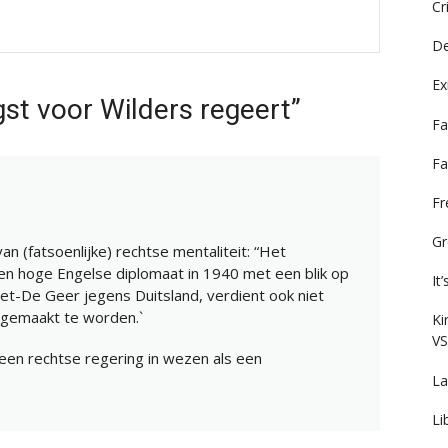
Cr
De
Ex
st voor Wilders regeert”
Fa
Fa
F
Gr
an (fatsoenlijke) rechtse mentaliteit: “Het
en hoge Engelse diplomaat in 1940 met een blik op
It
inet-De Geer jegens Duitsland, verdient ook niet
 gemaakt te worden.`
Ki
VS
een rechtse regering in wezen als een
La
Li