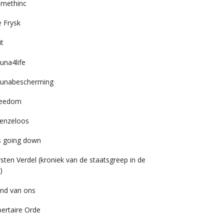
imethinc
 Frysk
it
una4life
unabescherming
reedom
enzeloos
’s going down
rsten Verdel (kroniek van de staatsgreep in de
)
nd van ons
bertaire Orde