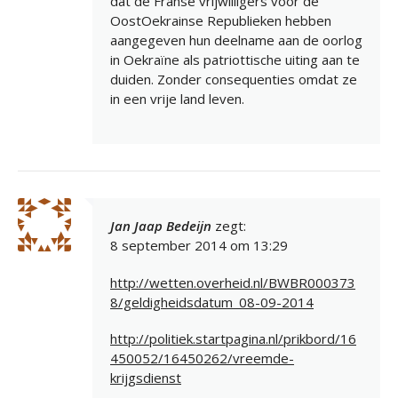
dat de Franse vrijwilligers voor de
OostOekrainse Republieken hebben
aangegeven hun deelname aan de oorlog
in Oekraïne als patriottische uiting aan te
duiden. Zonder consequenties omdat ze
in een vrije land leven.
Jan Jaap Bedeijn
zegt:
8 september 2014 om 13:29
http://wetten.overheid.nl/BWBR000373
8/geldigheidsdatum_08-09-2014
http://politiek.startpagina.nl/prikbord/16
450052/16450262/vreemde-
krijgsdienst