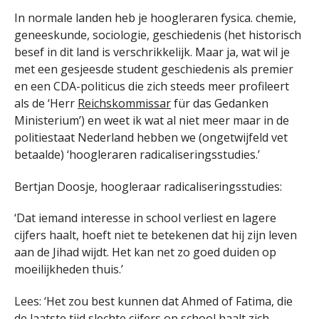
In normale landen heb je hoogleraren fysica. chemie,
geneeskunde, sociologie, geschiedenis (het historisch
besef in dit land is verschrikkelijk. Maar ja, wat wil je
met een gesjeesde student geschiedenis als premier
en een CDA-politicus die zich steeds meer profileert
als de ‘Herr
Reichskommissar
für das Gedanken
Ministerium’) en weet ik wat al niet meer maar in de
politiestaat Nederland hebben we (ongetwijfeld vet
betaalde) ‘hoogleraren radicaliseringsstudies.’
Bertjan Doosje, hoogleraar radicaliseringsstudies:
‘Dat iemand interesse in school verliest en lagere
cijfers haalt, hoeft niet te betekenen dat hij zijn leven
aan de Jihad wijdt. Het kan net zo goed duiden op
moeilijkheden thuis.’
Lees: ‘Het zou best kunnen dat Ahmed of Fatima, die
de laatste tijd slechte cijfers op school haalt zich