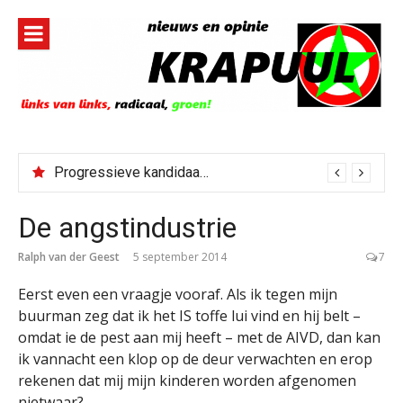
Naar
de
inhoud
springen
Progressieve kandidaat El-Sayed senaatskandidaat Michigan
De angstindustrie
Ralph van der Geest
5 september 2014
7
Eerst even een vraagje vooraf. Als ik tegen mijn
buurman zeg dat ik het IS toffe lui vind en hij belt –
omdat ie de pest aan mij heeft – met de AIVD, dan kan
ik vannacht een klop op de deur verwachten en erop
rekenen dat mij mijn kinderen worden afgenomen
nietwaar?