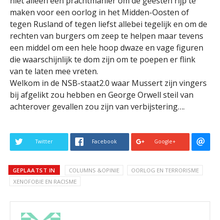
niet alleen een prachtmanier om de geesten rijp te
maken voor een oorlog in het Midden-Oosten of
tegen Rusland of tegen liefst allebei tegelijk en om de
rechten van burgers om zeep te helpen maar tevens
een middel om een hele hoop dwaze en vage figuren
die waarschijnlijk te dom zijn om te poepen er flink
van te laten mee vreten.
Welkom in de NSB-staat2.0 waar Mussert zijn vingers
bij afgelikt zou hebben en George Orwell steil van
achterover gevallen zou zijn van verbijstering….
Twitter
Facebook
Google+
GEPLAATST IN
COLUMNS &OPINIE
OORLOG EN TERRORISME
XENOFOBIE EN RACISME