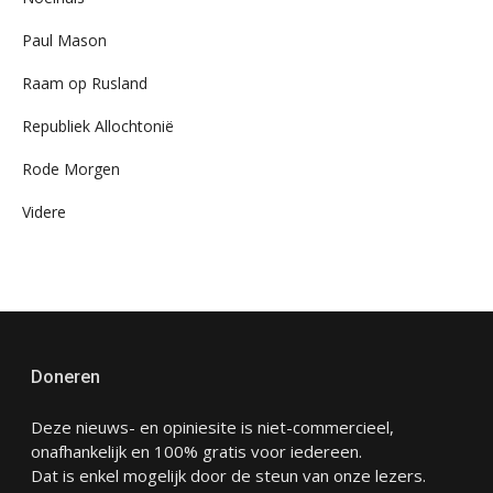
Paul Mason
Raam op Rusland
Republiek Allochtonië
Rode Morgen
Videre
Doneren
Deze nieuws- en opiniesite is niet-commercieel,
onafhankelijk en 100% gratis voor iedereen.
Dat is enkel mogelijk door de steun van onze lezers.