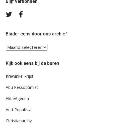
Blijf verbonden
Volg
Volg
ons
ons
op
op
Twitter
Facebook
Blader eens door ons archief
Blader
eens
door
Kijk ook eens bij de buren
ons
archief
Krewinkel krijst
Abu Pessoptimist
AktieAgenda
Anti-Populista
Christianarchy