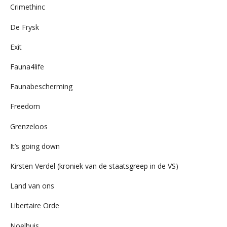
Crimethinc
De Frysk
Exit
Fauna4life
Faunabescherming
Freedom
Grenzeloos
It’s going down
Kirsten Verdel (kroniek van de staatsgreep in de VS)
Land van ons
Libertaire Orde
Noelhuis