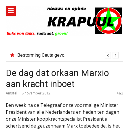
Naar
de
inhoud
springen
Bestorming Ceuta gevolg van op sociale media verspreide hoax?
De dag dat orkaan Marxio
aan kracht inboet
Amstel
8 november 2012
2
Een week na de Telegraaf onze voormalige Minister
President van alle Nederlanders en heden ten dagen
onze Minister koopkrachtspecialist President al
schertsend de geuzennaam Marx toebedeelde, is het