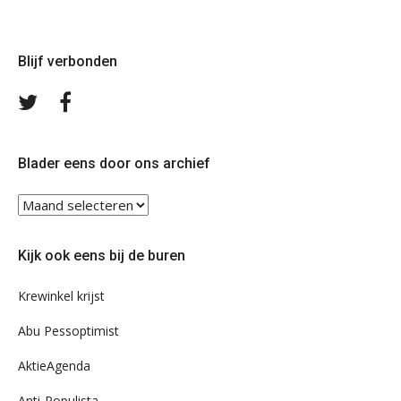
Blijf verbonden
Volg
Volg
ons
ons
op
op
Twitter
Facebook
Blader eens door ons archief
Blader
eens
door
Kijk ook eens bij de buren
ons
archief
Krewinkel krijst
Abu Pessoptimist
AktieAgenda
Anti-Populista