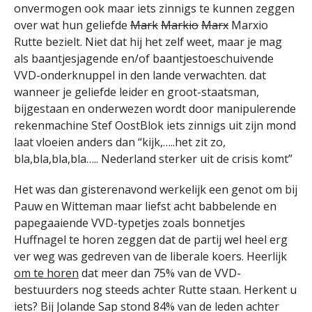
onvermogen ook maar iets zinnigs te kunnen zeggen
over wat hun geliefde
Mark
Markio
Marx
Marxio
Rutte bezielt. Niet dat hij het zelf weet, maar je mag
als baantjesjagende en/of baantjestoeschuivende
VVD-onderknuppel in den lande verwachten. dat
wanneer je geliefde leider en groot-staatsman,
bijgestaan en onderwezen wordt door manipulerende
rekenmachine Stef OostBlok iets zinnigs uit zijn mond
laat vloeien anders dan “kijk,…..het zit zo,
bla,bla,bla,bla….. Nederland sterker uit de crisis komt”
Het was dan gisterenavond werkelijk een genot om bij
Pauw en Witteman maar liefst acht babbelende en
papegaaiende VVD-typetjes zoals bonnetjes
Huffnagel te horen zeggen dat de partij wel heel erg
ver weg was gedreven van de liberale koers. Heerlijk
om te horen
dat meer dan 75% van de VVD-
bestuurders nog steeds achter Rutte staan. Herkent u
iets? Bij Jolande Sap stond 84% van de leden achter