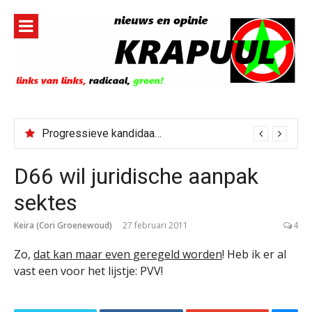
Naar
de
inhoud
springen
Progressieve kandidaat El-Sayed senaatskandidaat Michigan
D66 wil juridische aanpak
sektes
Keira (Cori Groenewoud)
27 februari 2011
4
Zo,
dat kan maar even geregeld worden
! Heb ik er al
vast een voor het lijstje: PVV!