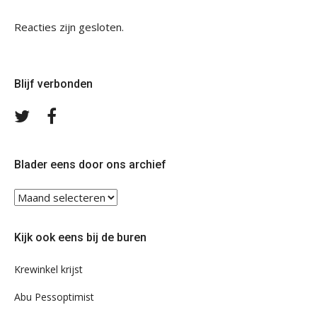
Reacties zijn gesloten.
Blijf verbonden
Volg
Volg
ons
ons
op
op
Twitter
Facebook
Blader eens door ons archief
Blader
eens
door
Kijk ook eens bij de buren
ons
archief
Krewinkel krijst
Abu Pessoptimist