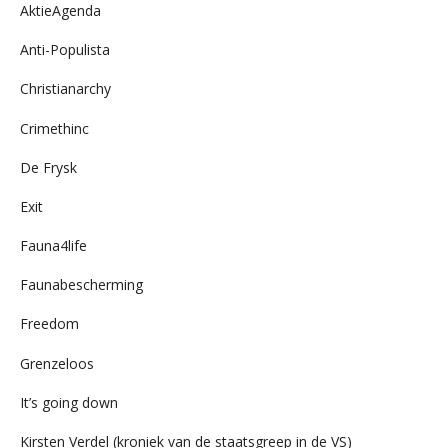
AktieAgenda
Anti-Populista
Christianarchy
Crimethinc
De Frysk
Exit
Fauna4life
Faunabescherming
Freedom
Grenzeloos
It’s going down
Kirsten Verdel (kroniek van de staatsgreep in de VS)