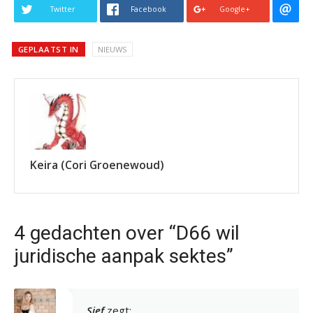
Twitter
Facebook
Google+
GEPLAATST IN
NIEUWS
Keira (Cori Groenewoud)
4 gedachten over “D66 wil
juridische aanpak sektes”
Sjef
zegt: