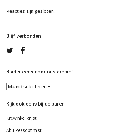
Reacties zijn gesloten.
Blijf verbonden
Volg
Volg
ons
ons
op
op
Twitter
Facebook
Blader eens door ons archief
Blader
eens
door
Kijk ook eens bij de buren
ons
archief
Krewinkel krijst
Abu Pessoptimist