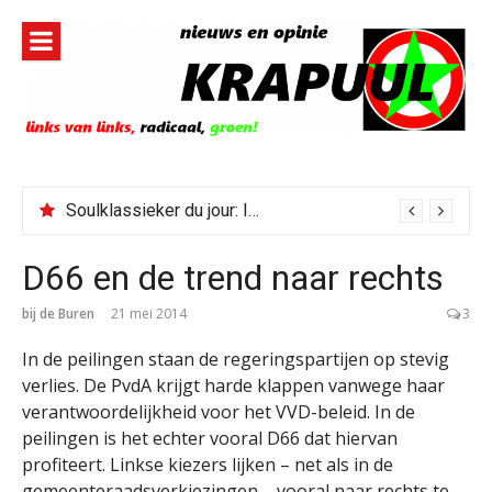
Naar
de
inhoud
springen
Soulklassieker du jour: I Wish It Would Rain
D66 en de trend naar rechts
bij de Buren
21 mei 2014
3
In de peilingen staan de regeringspartijen op stevig
verlies. De PvdA krijgt harde klappen vanwege haar
verantwoordelijkheid voor het VVD-beleid. In de
peilingen is het echter vooral D66 dat hiervan
profiteert. Linkse kiezers lijken – net als in de
gemeenteraadsverkiezingen – vooral naar rechts te