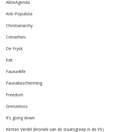
AktieAgenda
Anti-Populista
Christianarchy
Crimethinc
De Frysk
Exit
Fauna4life
Faunabescherming
Freedom
Grenzeloos
It’s going down
Kirsten Verdel (kroniek van de staatsgreep in de VS)