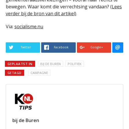
bewegen. Waar komt die verrechtsing vandaan?
(Lees
verder bij de bron van dit artikel)
Via:
socialisme.nu
Twitter
Facebook
Google+
GEPLAATST IN
BIJ DE BUREN
POLITIEK
GETAGD
CAMPAGNE
bij de Buren