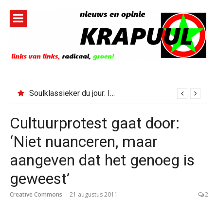
Naar
de
inhoud
springen
Soulklassieker du jour: I Wish It Would Rain
Cultuurprotest gaat door:
‘Niet nuanceren, maar
aangeven dat het genoeg is
geweest’
Creative Commons
21 augustus 2011
2