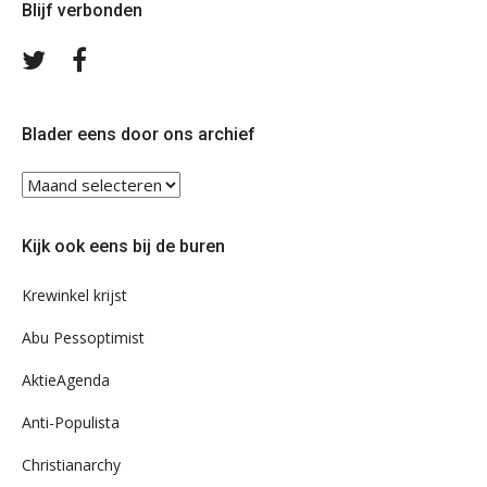
Blijf verbonden
Volg
Volg
ons
ons
op
op
Twitter
Facebook
Blader eens door ons archief
Blader
eens
door
Kijk ook eens bij de buren
ons
archief
Krewinkel krijst
Abu Pessoptimist
AktieAgenda
Anti-Populista
Christianarchy