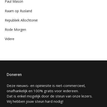
Paul Mason
Raam op Rusland
Republiek Allochtonië
Rode Morgen
Videre
Doneren
Deze nieuws- en opiniesite is niet-commercieel,
onafhankelijk en 100% gratis voor iedereen.
Dat is enkel mogelijk door de steun van onze lezers.
Wij hebben jouw steun hard nodig!