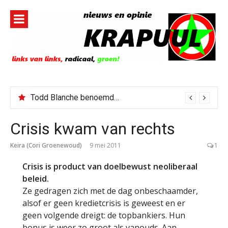
Naar
de
inhoud
springen
Todd Blanche benoemd tot Attorney General
Crisis kwam van rechts
Keira (Cori Groenewoud)
9 mei 2011
1
Crisis is product van doelbewust neoliberaal
beleid.
Ze gedragen zich met de dag onbeschaamder,
alsof er geen kredietcrisis is geweest en er
geen volgende dreigt: de topbankiers. Hun
bonus is weer zo groot als vanouds. Aan