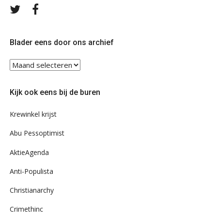
Volg
Volg
ons
ons
op
op
Twitter
Facebook
Blader eens door ons archief
Blader
eens
door
Kijk ook eens bij de buren
ons
archief
Krewinkel krijst
Abu Pessoptimist
AktieAgenda
Anti-Populista
Christianarchy
Crimethinc