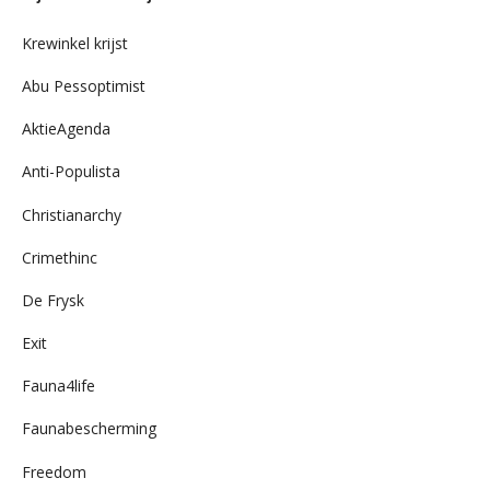
archief
Krewinkel krijst
Abu Pessoptimist
AktieAgenda
Anti-Populista
Christianarchy
Crimethinc
De Frysk
Exit
Fauna4life
Faunabescherming
Freedom