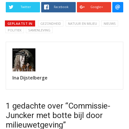
Twitter
Facebook
Google+
GEPLAATST IN
GEZONDHEID
NATUUR EN MILIEU
NIEUWS
POLITIEK
SAMENLEVING
Ina Dijstelberge
1 gedachte over “Commissie-
Juncker met botte bijl door
milieuwetgeving”