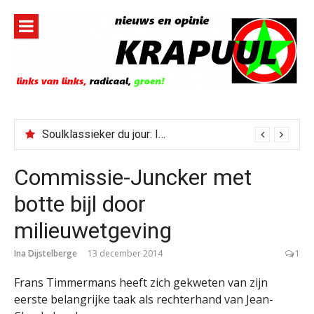
Naar
de
inhoud
springen
Soulklassieker du jour: I Wish It Would Rain
Commissie-Juncker met
botte bijl door
milieuwetgeving
Ina Dijstelberge
13 december 2014
1
Frans Timmermans heeft zich gekweten van zijn
eerste belangrijke taak als rechterhand van Jean-