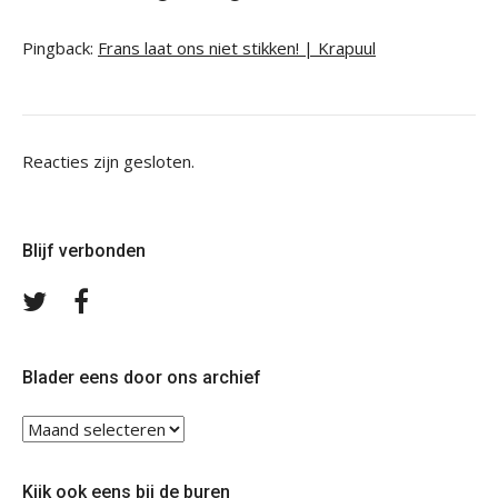
Pingback:
Frans laat ons niet stikken! | Krapuul
Reacties zijn gesloten.
Blijf verbonden
Volg
Volg
ons
ons
op
op
Twitter
Facebook
Blader eens door ons archief
Blader
eens
door
Kijk ook eens bij de buren
ons