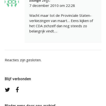
Elsingh
zegt:
7 december 2010 om 22:28
Wacht maar tot de Provinciale Staten-
verkiezingen van maart… Eens kijken of
het CDA zichzelf dan nog steeds zo
belangrijk vindt….
Reacties zijn gesloten.
Blijf verbonden
Volg
Volg
ons
ons
op
op
Twitter
Facebook
Blader eens door ons archief