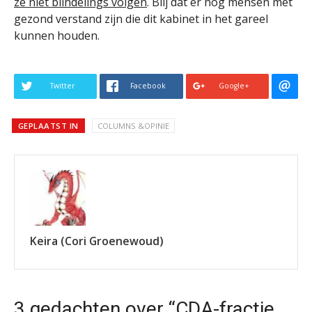
ze niet blindelings volgen
. Blij dat er nog mensen met
gezond verstand zijn die dit kabinet in het gareel
kunnen houden.
Twitter
Facebook
Google+
GEPLAATST IN
COLUMNS &OPINIE
Keira (Cori Groenewoud)
3 gedachten over “CDA-fractie