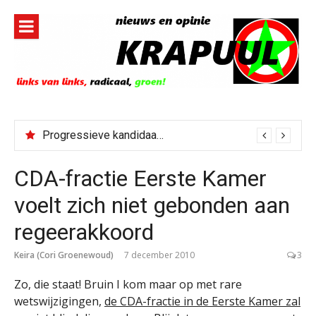
Naar
de
inhoud
springen
Progressieve kandidaat El-Sayed senaatskandidaat Michigan
CDA-fractie Eerste Kamer
voelt zich niet gebonden aan
regeerakkoord
Keira (Cori Groenewoud)
7 december 2010
3
Zo, die staat! Bruin I kom maar op met rare
wetswijzigingen,
de CDA-fractie in de Eerste Kamer zal