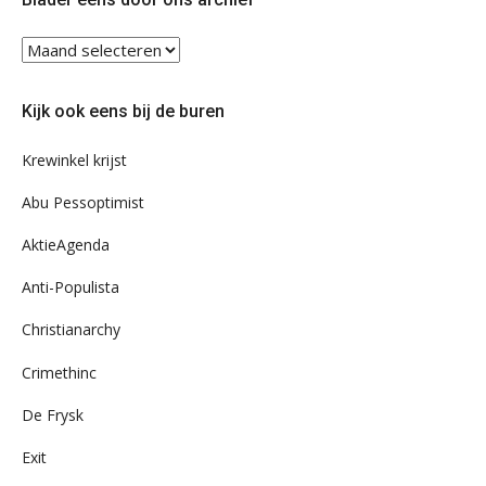
Blader
eens
door
Kijk ook eens bij de buren
ons
archief
Krewinkel krijst
Abu Pessoptimist
AktieAgenda
Anti-Populista
Christianarchy
Crimethinc
De Frysk
Exit