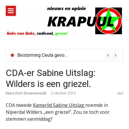
Naar
de
inhoud
springen
Bestorming Ceuta gevolg van op sociale media verspreide hoax?
CDA-er Sabine Uitslag:
Wilders is een griezel.
Keira (Cori Groenewoud)
2 oktober 2010
3
CDA tweede
Kamerlid Sabine Uitslag
noemde in
Nijverdal Wilders „een griezel”. Zou ze toch voor
stemmen vanmiddag?