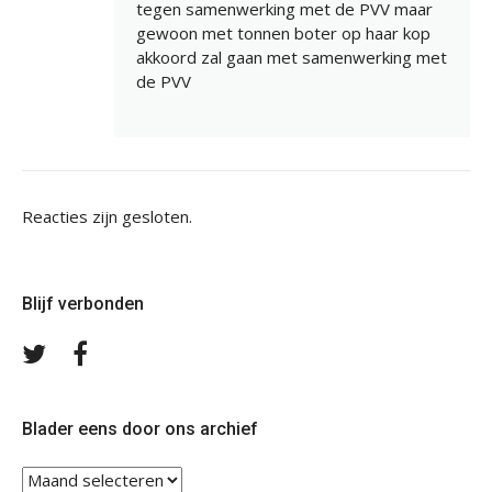
tegen samenwerking met de PVV maar
gewoon met tonnen boter op haar kop
akkoord zal gaan met samenwerking met
de PVV
Reacties zijn gesloten.
Blijf verbonden
Volg
Volg
ons
ons
op
op
Twitter
Facebook
Blader eens door ons archief
Blader