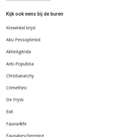
eens
door
Kijk ook eens bij de buren
ons
archief
Krewinkel krijst
Abu Pessoptimist
AktieAgenda
Anti-Populista
Christianarchy
Crimethinc
De Frysk
Exit
Fauna4life
Faunabescherming