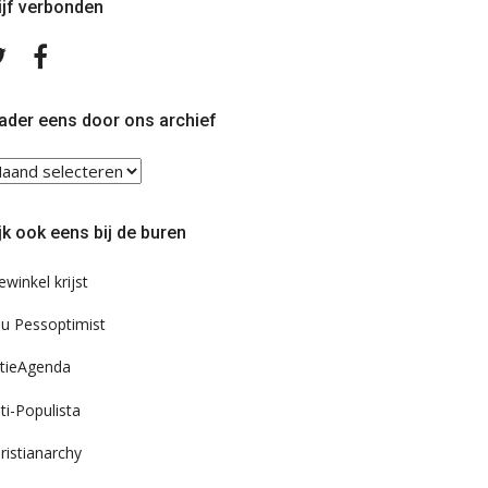
ijf verbonden
Volg
Volg
ons
ons
op
op
Twitter
Facebook
ader eens door ons archief
ader
ns
or
jk ook eens bij de buren
s
chief
ewinkel krijst
u Pessoptimist
tieAgenda
ti-Populista
ristianarchy