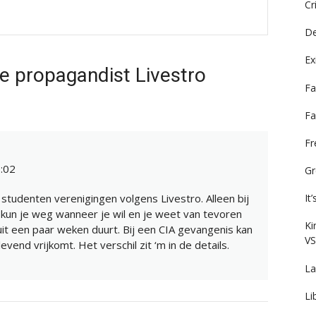
Cr
De
Ex
e propagandist Livestro
Fa
Fa
F
:02
Gr
studenten verenigingen volgens Livestro. Alleen bij
It
kun je weg wanneer je wil en je weet van tevoren
Ki
it een paar weken duurt. Bij een CIA gevangenis kan
VS
levend vrijkomt. Het verschil zit ‘m in de details.
La
Li