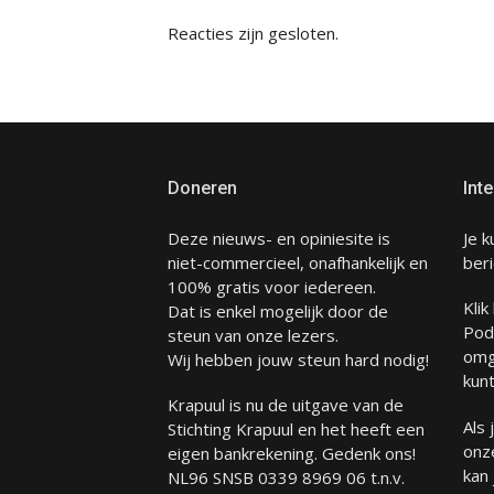
Reacties zijn gesloten.
Doneren
Inte
Deze nieuws- en opiniesite is
Je k
niet-commercieel, onafhankelijk en
beri
100% gratis voor iedereen.
Klik
Dat is enkel mogelijk door de
Pod
steun van onze lezers.
omg
Wij hebben jouw steun hard nodig!
kunt
Krapuul is nu de uitgave van de
Als
Stichting Krapuul en het heeft een
onze
eigen bankrekening. Gedenk ons!
kan
NL96 SNSB 0339 8969 06 t.n.v.