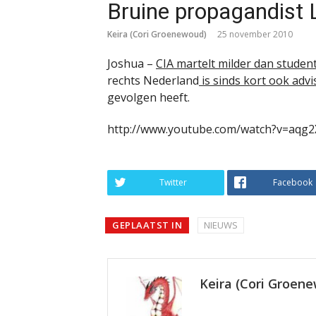
Bruine propagandist L
Keira (Cori Groenewoud)
25 november 2010
Joshua –
CIA martelt milder dan stude
rechts Nederland
is sinds kort ook adv
gevolgen heeft.
http://www.youtube.com/watch?v=aqg
Twitter
Facebook
GEPLAATST IN
NIEUWS
Keira (Cori Groen