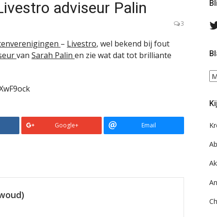
ivestro adviseur Palin
Bl
3
ntenverenigingen
–
Livestro
, wel bekend bij fout
Bl
iseur
van
Sarah Palin
en zie wat dat tot brilliante
Bl
ee
2XwF9ock
do
Ki
on
ar
Kr
Google+
Email
Ab
Ak
An
ewoud)
Ch