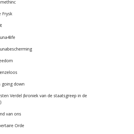
imethinc
 Frysk
it
una4life
unabescherming
reedom
enzeloos
’s going down
rsten Verdel (kroniek van de staatsgreep in de
)
nd van ons
bertaire Orde