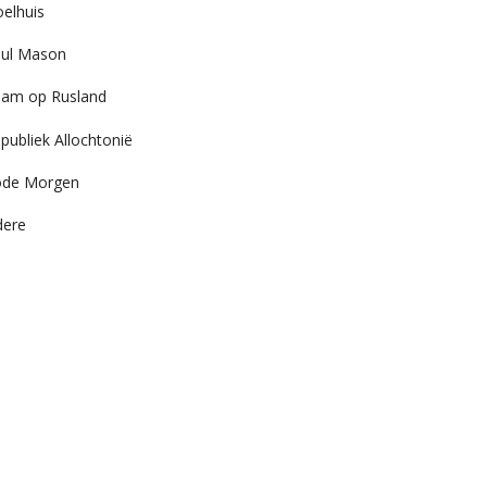
elhuis
ul Mason
am op Rusland
publiek Allochtonië
ode Morgen
dere