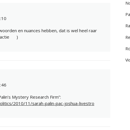
No
Pa
:10
Ra
 woorden en nuances hebben, dat is wel heel raar
actie
)
Re
R
Vi
:46
 Palin’s Mystery Research Firm”:
litics/2010/11/sarah-palin-pac-joshua-livestro