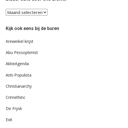
Blader
eens
door
Kijk ook eens bij de buren
ons
archief
Krewinkel krijst
Abu Pessoptimist
AktieAgenda
Anti-Populista
Christianarchy
Crimethinc
De Frysk
Exit