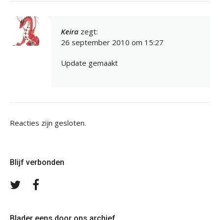
Keira
zegt:
26 september 2010 om 15:27
Update gemaakt
Reacties zijn gesloten.
Blijf verbonden
Volg
Volg
ons
ons
op
op
Twitter
Facebook
Blader eens door ons archief