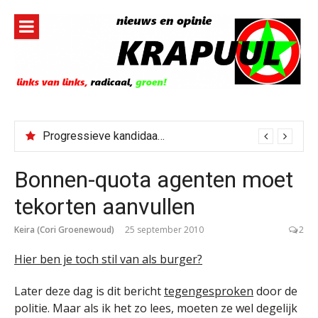
Naar
de
inhoud
springen
Progressieve kandidaat El-Sayed senaatskandidaat Michigan
Bonnen-quota agenten moet
tekorten aanvullen
Keira (Cori Groenewoud)
25 september 2010
2
Hier ben je toch stil van als burger?
Later deze dag is dit bericht
tegengesproken
door de
politie. Maar als ik het zo lees, moeten ze wel degelijk