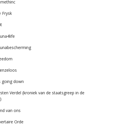
imethinc
 Frysk
it
una4life
unabescherming
reedom
enzeloos
’s going down
rsten Verdel (kroniek van de staatsgreep in de
)
nd van ons
bertaire Orde