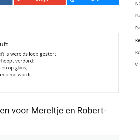
No
Pa
Ra
Re
luft
R
ft 's werelds loop gestort
rhoopt verdord;
Vi
n en op glans,
 geopend wordt.
en voor Mereltje en Robert-