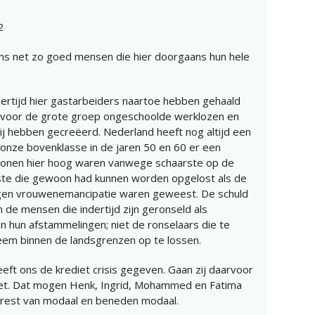
2
ens net zo goed mensen die hier doorgaans hun hele
dertijd hier gastarbeiders naartoe hebben gehaald
 voor de grote groep ongeschoolde werklozen en
ij hebben gecreëerd. Nederland heeft nog altijd een
onze bovenklasse in de jaren 50 en 60 er een
 lonen hier hoog waren vanwege schaarste op de
ste die gewoon had kunnen worden opgelost als de
egen vrouwenemancipatie waren geweest. De schuld
de mensen die indertijd zijn geronseld als
 hun afstammelingen; niet de ronselaars die te
eem binnen de landsgrenzen op te lossen.
eft ons de krediet crisis gegeven. Gaan zij daarvoor
niet. Dat mogen Henk, Ingrid, Mohammed en Fatima
rest van modaal en beneden modaal.