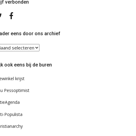
ijf verbonden
Volg
Volg
ons
ons
op
op
Twitter
Facebook
ader eens door ons archief
ader
ns
or
jk ook eens bij de buren
s
chief
ewinkel krijst
u Pessoptimist
tieAgenda
ti-Populista
ristianarchy