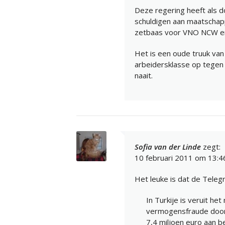
Deze regering heeft als d
schuldigen aan maatschapp
zetbaas voor VNO NCW en
Het is een oude truuk va
arbeidersklasse op tegen
naait.
Sofia van der Linde
zegt:
10 februari 2011 om 13:4
Het leuke is dat de Telegr
In Turkije is veruit h
vermogensfraude door m
7,4 miljoen euro aan b