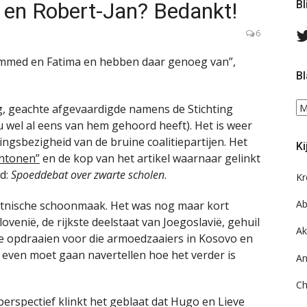
e en Robert-Jan? Bedankt!
Bl
6
mmed en Fatima en hebben daar genoeg van”,
Bl
Bl
, geachte afgevaardigde namens de Stichting
ee
 u wel al eens van hem gehoord heeft). Het is weer
do
ingsbezigheid van de bruine coalitiepartijen. Het
Ki
on
chtonen”
en de kop van het artikel waarnaar gelinkt
ar
id:
Spoeddebat over zwarte scholen
.
Kr
Ab
 etnische schoonmaak. Het was nog maar kort
ovenië, de rijkste deelstaat van Joegoslavië, gehuil
Ak
de opdraaien voor die armoedzaaiers in Kosovo en
 even moet gaan navertellen hoe het verder is
An
Ch
 perspectief klinkt het geblaat dat Hugo en Lieve