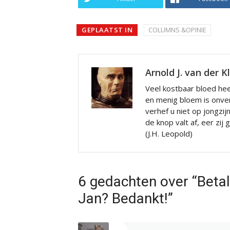
GEPLAATST IN
COLUMNS &OPINIE
Arnold J. van der K
Veel kostbaar bloed hee
en menig bloem is onve
verhef u niet op jongzij
de knop valt af, eer zij
(J.H. Leopold)
6 gedachten over “Betal
Jan? Bedankt!”