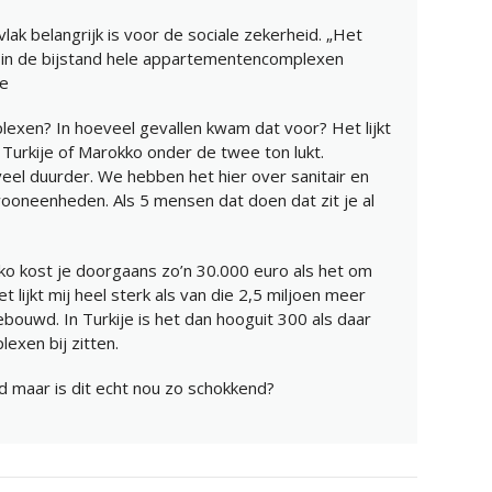
lak belangrijk is voor de sociale zekerheid. „Het
n in de bijstand hele appartementencomplexen
je
xen? In hoeveel gevallen kwam dat voor? Het lijkt
in Turkije of Marokko onder de twee ton lukt.
s veel duurder. We hebben het hier over sanitair en
ooneenheden. Als 5 mensen dat doen dat zit je al
ko kost je doorgaans zo’n 30.000 euro als het om
 lijkt mij heel sterk als van die 2,5 miljoen meer
bouwd. In Turkije is het dan hooguit 300 als daar
exen bij zitten.
erd maar is dit echt nou zo schokkend?