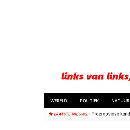
Naar
de
inhoud
springen
WERELD
POLITIEK
NATUUR 
LAATSTE NIEUWS:
Progressieve kand