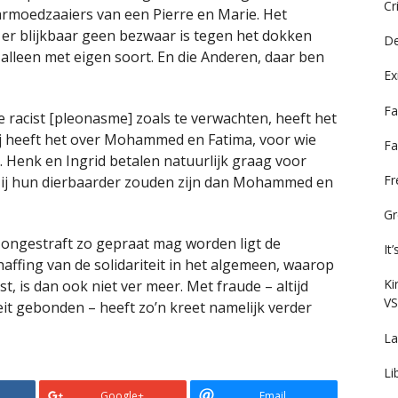
Cr
armoedzaaiers van een Pierre en Marie. Het
at er blijkbaar geen bezwaar is tegen het dokken
De
 alleen met eigen soort. En die Anderen, daar ben
Ex
Fa
racist [pleonasme] zoals te verwachten, heeft het
ij heeft het over Mohammed en Fatima, voor wie
Fa
. Henk en Ingrid betalen natuurlijk graag voor
F
m zij hun dierbaarder zouden zijn dan Mohammed en
Gr
ongestraft zo gepraat mag worden ligt de
It
haffing van de solidariteit in het algemeen, waarop
Ki
st, is dan ook niet ver meer. Met fraude – altijd
VS
eit gebonden – heeft zo’n kreet namelijk verder
La
Li
Google+
Email