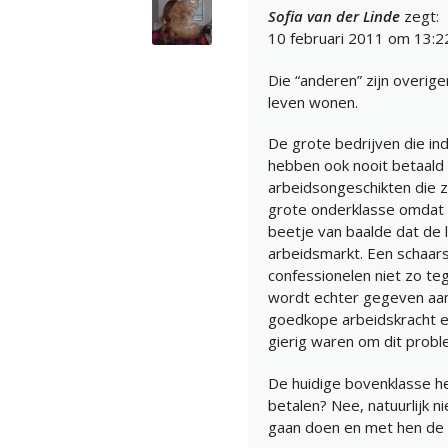
Sofia van der Linde
zegt:
10 februari 2011 om 13:2
Die “anderen” zijn overig
leven wonen.
De grote bedrijven die in
hebben ook nooit betaald
arbeidsongeschikten die z
grote onderklasse omdat 
beetje van baalde dat de
arbeidsmarkt. Een schaar
confessionelen niet zo t
wordt echter gegeven aan 
goedkope arbeidskracht en
gierig waren om dit probl
De huidige bovenklasse he
betalen? Nee, natuurlijk 
gaan doen en met hen de 