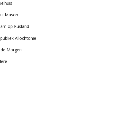
elhuis
ul Mason
am op Rusland
publiek Allochtonië
ode Morgen
dere