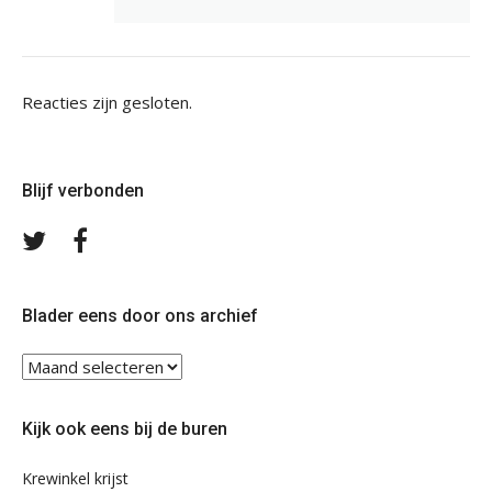
Reacties zijn gesloten.
Blijf verbonden
Volg
Volg
ons
ons
op
op
Twitter
Facebook
Blader eens door ons archief
Blader
eens
door
Kijk ook eens bij de buren
ons
archief
Krewinkel krijst