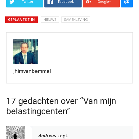
Twitter
Facebook
Google+
GEPLAATST IN
NIEUWS
SAMENLEVING
jhimvanbemmel
17 gedachten over “Van mijn
belastingcenten”
Andreas
zegt: