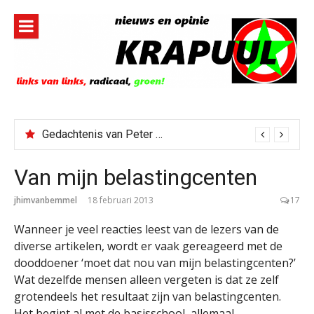
Naar
de
inhoud
springen
Todd Blanche benoemd tot Attorney General
Van mijn belastingcenten
jhimvanbemmel
18 februari 2013
17
Wanneer je veel reacties leest van de lezers van de
diverse artikelen, wordt er vaak gereageerd met de
dooddoener ‘moet dat nou van mijn belastingcenten?’
Wat dezelfde mensen alleen vergeten is dat ze zelf
grotendeels het resultaat zijn van belastingcenten.
Het begint al met de basisschool, allemaal