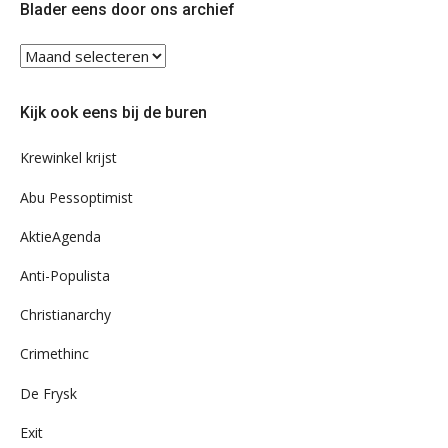
Blader eens door ons archief
Blader
eens
door
Kijk ook eens bij de buren
ons
archief
Krewinkel krijst
Abu Pessoptimist
AktieAgenda
Anti-Populista
Christianarchy
Crimethinc
De Frysk
Exit