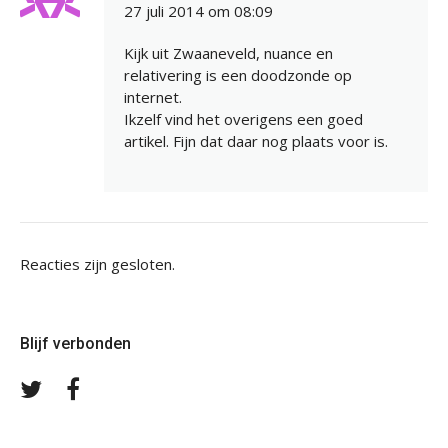
27 juli 2014 om 08:09
Kijk uit Zwaaneveld, nuance en
relativering is een doodzonde op
internet.
Ikzelf vind het overigens een goed
artikel. Fijn dat daar nog plaats voor is.
Reacties zijn gesloten.
Blijf verbonden
Volg
Volg
ons
ons
op
op
Twitter
Facebook