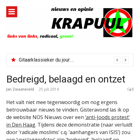
Naar
de
inhoud
springen
Gitaarklassieker du jour: Paris, Texas/Cold Was The Night, Hard Was The Ground
Bedreigd, belaagd en ontzet
Jan Zwaaneveld
25 juli 2014
8
Het valt niet mee tegenwoordig om nog ergens
betrouwbaar nieuws te vinden. Gisteravond las ik op
de website NOS Nieuws over een
‘anti-Joods protest’
in Den Haag
. Tijdens deze demonstratie (naar verluidt
door ‘radicale moslims’ c.q. ‘aanhangers van ISIS’) zou
een ‘verslaggeefster’ zijn ‘bedreigd’, ‘belaagd’ en