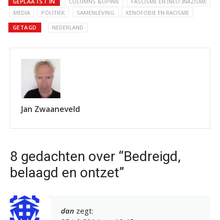
GEPLAATST IN
COLUMNS &OPINIE
FASCISME EN (NEO-)NAZISME
MEDIA
POLITIEK
SAMENLEVING
XENOFOBIE EN RACISME
GETAGD
NEDERLAND
Jan Zwaaneveld
8 gedachten over “Bedreigd,
belaagd en ontzet”
dan
zegt: