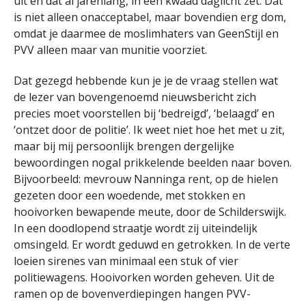
uit en dat al jarenlang, in een kwaad daglicht zet. Dat
is niet alleen onacceptabel, maar bovendien erg dom,
omdat je daarmee de moslimhaters van GeenStijl en
PVV alleen maar van munitie voorziet.
Dat gezegd hebbende kun je je de vraag stellen wat
de lezer van bovengenoemd nieuwsbericht zich
precies moet voorstellen bij ‘bedreigd’, ‘belaagd’ en
‘ontzet door de politie’. Ik weet niet hoe het met u zit,
maar bij mij persoonlijk brengen dergelijke
bewoordingen nogal prikkelende beelden naar boven.
Bijvoorbeeld: mevrouw Nanninga rent, op de hielen
gezeten door een woedende, met stokken en
hooivorken bewapende meute, door de Schilderswijk.
In een doodlopend straatje wordt zij uiteindelijk
omsingeld. Er wordt geduwd en getrokken. In de verte
loeien sirenes van minimaal een stuk of vier
politiewagens. Hooivorken worden geheven. Uit de
ramen op de bovenverdiepingen hangen PVV-