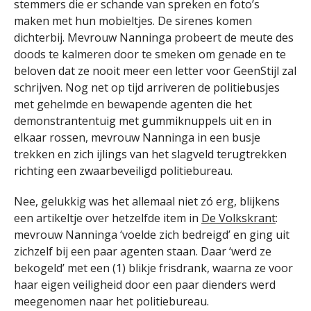
stemmers die er schande van spreken en foto’s
maken met hun mobieltjes. De sirenes komen
dichterbij. Mevrouw Nanninga probeert de meute des
doods te kalmeren door te smeken om genade en te
beloven dat ze nooit meer een letter voor GeenStijl zal
schrijven. Nog net op tijd arriveren de politiebusjes
met gehelmde en bewapende agenten die het
demonstrantentuig met gummiknuppels uit en in
elkaar rossen, mevrouw Nanninga in een busje
trekken en zich ijlings van het slagveld terugtrekken
richting een zwaarbeveiligd politiebureau.
Nee, gelukkig was het allemaal niet zó erg, blijkens
een artikeltje over hetzelfde item in
De Volkskrant
:
mevrouw Nanninga ‘voelde zich bedreigd’ en ging uit
zichzelf bij een paar agenten staan. Daar ‘werd ze
bekogeld’ met een (1) blikje frisdrank, waarna ze voor
haar eigen veiligheid door een paar dienders werd
meegenomen naar het politiebureau.