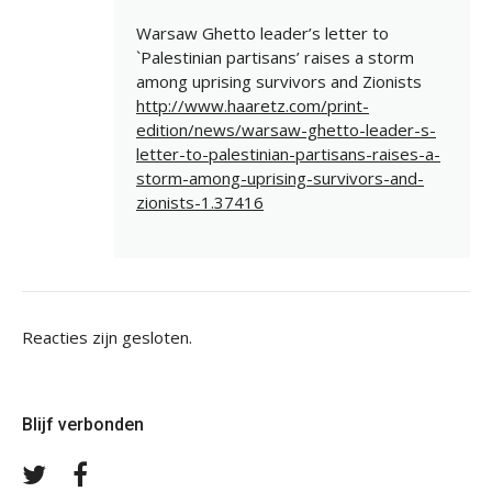
Warsaw Ghetto leader’s letter to
`Palestinian partisans’ raises a storm
among uprising survivors and Zionists
http://www.haaretz.com/print-
edition/news/warsaw-ghetto-leader-s-
letter-to-palestinian-partisans-raises-a-
storm-among-uprising-survivors-and-
zionists-1.37416
Reacties zijn gesloten.
Blijf verbonden
Volg
Volg
ons
ons