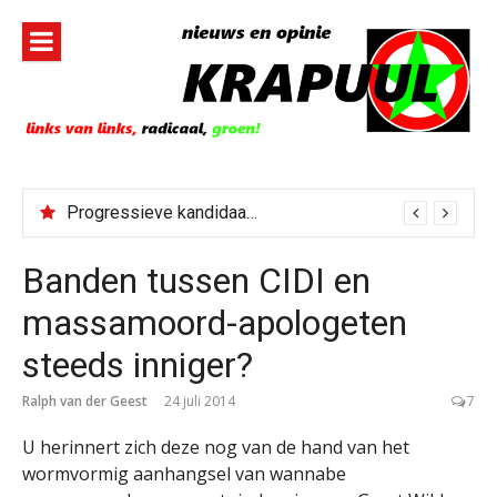
Naar
de
inhoud
springen
Progressieve kandidaat El-Sayed senaatskandidaat Michigan
Banden tussen CIDI en
massamoord-apologeten
steeds inniger?
Ralph van der Geest
24 juli 2014
7
U herinnert zich deze nog van de hand van het
wormvormig aanhangsel van wannabe