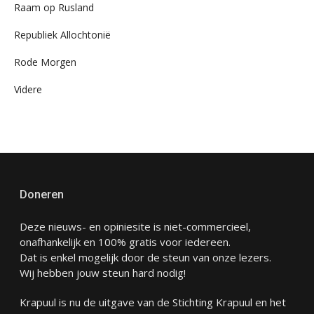
Raam op Rusland
Republiek Allochtonië
Rode Morgen
Videre
Doneren
Deze nieuws- en opiniesite is niet-commercieel,
onafhankelijk en 100% gratis voor iedereen.
Dat is enkel mogelijk door de steun van onze lezers.
Wij hebben jouw steun hard nodig!
Krapuul is nu de uitgave van de Stichting Krapuul en het